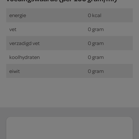
energie
0 kcal
vet
0 gram
verzadigd vet
0 gram
koolhydraten
0 gram
eiwit
0 gram