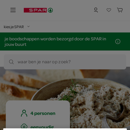
kies je SPAR
je boodschappen worden bezorgd door de SPAR in
jouw buurt
waar ben je naar op zoek?
4 personen
eenvoudig