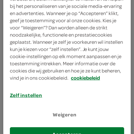
200 gram paddenstoelen
bij het personaliseren van je sociale media-ervaring
en advertenties. Wanneer je op “Accepteren” klikt,
geef je toestemming voor al onze cookies. Kies je
kies je winkel
voor “Weigeren”? Dan worden alleen de strikt
noodzakelijke, functionele en prestatiecookies
benodigdheden
geplaatst. Wanneer je zelf je voorkeuren wil instellen
kun je kiezen voor “zelf instellen”. Je kunt jouw
cookie-instellingen op elk moment aanpassen en je
keukenmachine
toestemming intrekken. Meer informatie over de
cookies die wij gebruiken en hoe je ze kunt beheren,
bereiden
vind je in ons cookiebeleid.
cookiebeleid
deel op twitter
Zelf instellen
deel op facebook
print recept
Weigeren