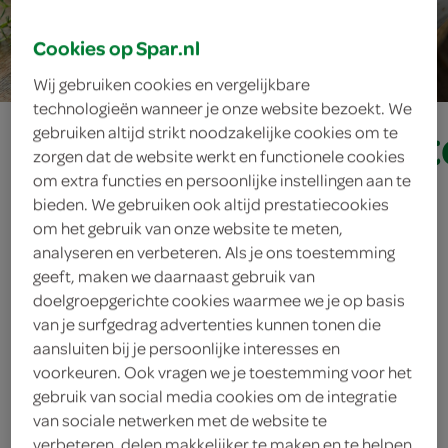
10 min.
Cookies op Spar.nl
Wij gebruiken cookies en vergelijkbare
technologieën wanneer je onze website bezoekt. We
paddenstoelenpate
gebruiken altijd strikt noodzakelijke cookies om te
zorgen dat de website werkt en functionele cookies
om extra functies en persoonlijke instellingen aan te
bieden. We gebruiken ook altijd prestatiecookies
ingrediënten
om het gebruik van onze website te meten,
analyseren en verbeteren. Als je ons toestemming
geeft, maken we daarnaast gebruik van
doelgroepgerichte cookies waarmee we je op basis
2 druppels citroensap
van je surfgedrag advertenties kunnen tonen die
aansluiten bij je persoonlijke interesses en
1 eetlepel verse tijm
voorkeuren. Ook vragen we je toestemming voor het
gebruik van social media cookies om de integratie
100 gram roomkaas
van sociale netwerken met de website te
verbeteren, delen makkelijker te maken en te helpen