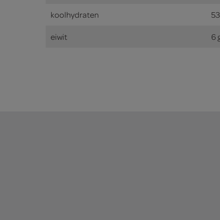
koolhydraten
53
eiwit
6 