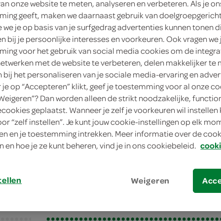
van onze website te meten, analyseren en verbeteren. Als je on
8 personen
ing geeft, maken we daarnaast gebruik van doelgroepgerich
we je op basis van je surfgedrag advertenties kunnen tonen d
gemiddeld
en bij je persoonlijke interesses en voorkeuren. Ook vragen we 
ing voor het gebruik van social media cookies om de integra
20 min.
netwerken met de website te verbeteren, delen makkelijker te
n bij het personaliseren van je sociale media-ervaring en adver
nagerecht/desserts, nagerec
je op “Accepteren” klikt, geef je toestemming voor al onze co
“Weigeren”? Dan worden alleen de strikt noodzakelijke, functio
ecookies geplaatst. Wanneer je zelf je voorkeuren wil instellen 
te
oor “zelf instellen”. Je kunt jouw cookie-instellingen op elk m
n en je toestemming intrekken. Meer informatie over de cooki
e
n en hoe je ze kunt beheren, vind je in ons cookiebeleid.
cooki
tellen
Weigeren
Acc
bereiden