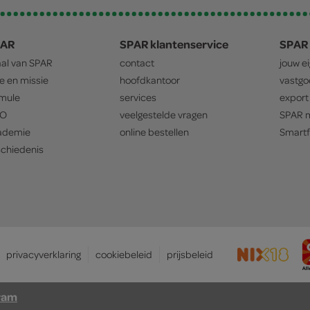
PAR
SPAR klantenservice
SPAR 
aal van
SPAR
contact
jouw e
ie en missie
hoofdkantoor
vastg
mule
services
export
O
veelgestelde vragen
SPAR
m
ademie
online bestellen
Smartf
chiedenis
privacyverklaring
cookiebeleid
prijsbeleid
ram