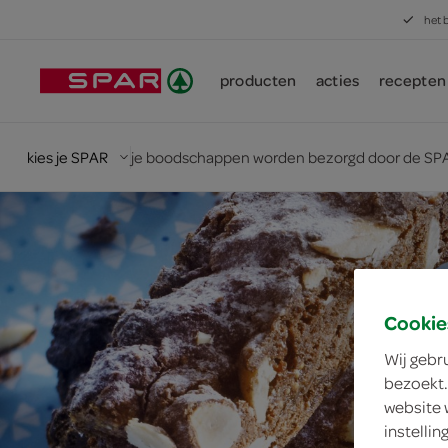
het 
producten
acties
recepten
kies je SPAR
je boodschappen worden bezorgd door de SPA
Cookie
Wij gebr
bezoekt.
website 
instelli