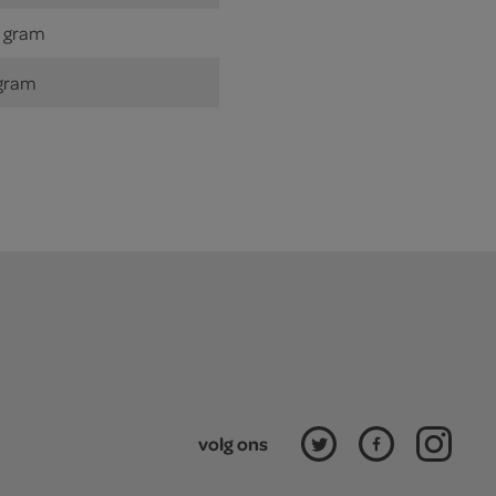
 gram
gram
volg ons