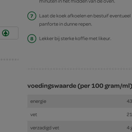
minuten in het midden van de oven.
7
Laat de koek afkoelen en bestuif eventueel
panforte in dunne repen.
8
Lekker bij sterke koffie met likeur.
voedingswaarde (per 100 gram/ml
energie
43
vet
21
verzadigd vet
4 