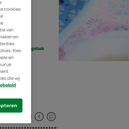
s
te cookies
ie
je
tie van
 maken en
tenties.
ht, nagerecht/gebak
okies. Kies
nele en
kun je
oment
es die wij
ebeleid
epteren