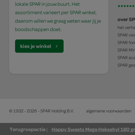
lokale SPAR in jouw buurt. Het
assortiment varieert per SPAR winkel,
over S
daarom willen we graag weten waar jij je
het verh
boodschappen doet.
SPAR
vis
SPAR
for
kies je winkel
SPAR
MV
SPAR
ac
SPAR
ges
© 1932 - 2026 - SPAR Holding B.V.
algemene voorwaarden
Terugroepactie
Happy Sweets Mega Heksehyl 180 g
|