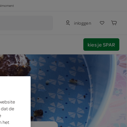
haalmoment
inloggen
kies je SPAR
 website
 dat de
e
m het