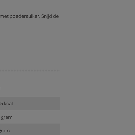
 met poedersuiker. Snijd de
)
5 kcal
 gram
gram