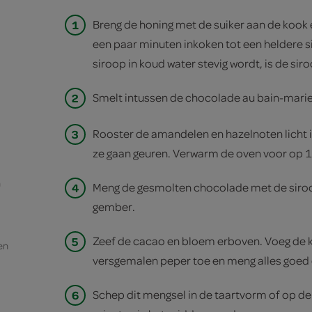
1
Breng de honing met de suiker aan de kook e
een paar minuten inkoken tot een heldere s
siroop in koud water stevig wordt, is de sir
2
Smelt intussen de chocolade au bain-marie
3
Rooster de amandelen en hazelnoten licht 
ze gaan geuren. Verwarm de oven voor op 
n
4
Meng de gesmolten chocolade met de siroo
gember.
5
Zeef de cacao en bloem erboven. Voeg de 
en
versgemalen peper toe en meng alles goed 
6
Schep dit mengsel in de taartvorm of op de