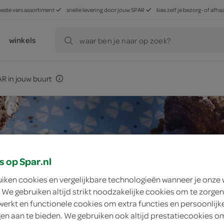
beste vers assortiment
snelle levering door jouw SPAR
kies zelf je bezorg- of af
winkels
waar ben je naar op zoek?
R in jouw buurt
s op Spar.nl
uiken cookies en vergelijkbare technologieën wanneer je onze
 We gebruiken altijd strikt noodzakelijke cookies om te zorgen
werkt en functionele cookies om extra functies en persoonlijk
ngen aan te bieden. We gebruiken ook altijd prestatiecookies o