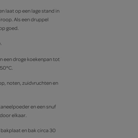
n laat op een lage stand in
iroop. Als een druppel
oop goed.
.
in een droge koekenpan tot
150°C.
p, noten, zuidvruchten en
kaneelpoeder en een snuf
door elkaar.
 bakplaat en bak circa 30