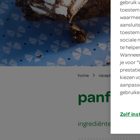
gebruik 
toestemm
waarmee 
aansluit
toestemm
sociale 
te helpe
Wanneer 
je voor 
prestati
home
recepten
panfor
kiezen v
aanpasse
panfort
gebruike
Zelf ins
ingrediënten