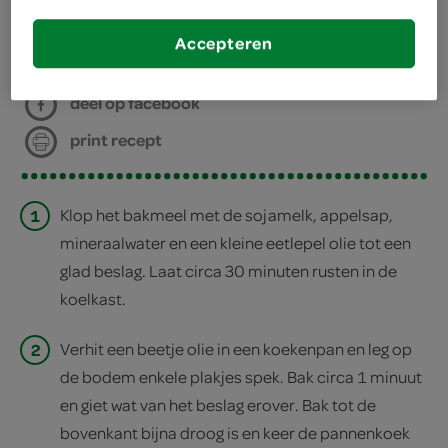
bereiden
Accepteren
deel op twitter
deel op facebook
print recept
1
Klop het bakmeel met de sojamelk, appelsap,
mineraalwater en een kleine eetlepel olie tot een
glad beslag. Laat circa 30 minuten rusten in de
koelkast.
2
Verhit een beetje olie in een koekenpan en leg op
de bodem enkele plakjes spek. Bak circa 1 minuut
en giet wat van het beslag erover. Bak tot de
bovenkant bijna droog is en keer de pannenkoek