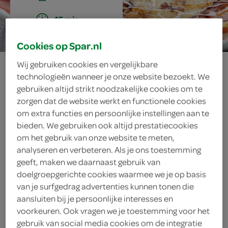
45 min.
Cookies op Spar.nl
pannenkoeken
Wij gebruiken cookies en vergelijkbare
technologieën wanneer je onze website bezoekt. We
gebruiken altijd strikt noodzakelijke cookies om te
met spek
zorgen dat de website werkt en functionele cookies
om extra functies en persoonlijke instellingen aan te
bieden. We gebruiken ook altijd prestatiecookies
om het gebruik van onze website te meten,
ingrediënten
analyseren en verbeteren. Als je ons toestemming
geeft, maken we daarnaast gebruik van
doelgroepgerichte cookies waarmee we je op basis
van je surfgedrag advertenties kunnen tonen die
100 gram katenspek
aansluiten bij je persoonlijke interesses en
voorkeuren. Ook vragen we je toestemming voor het
100 gram ontbijtspek
gebruik van social media cookies om de integratie