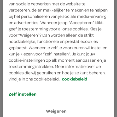
2 eetlepels maisolie
van sociale netwerken met de website te
verbeteren, delen makkelijker te maken en te helpen
2 eetlepels zonnebloemolie
bij het personaliseren van je sociale media-ervaring
en advertenties. Wanneer je op “Accepteren” klikt,
200 milliliter mineraalwater met
geef je toestemming voor al onze cookies. Kies je
koolzuur
voor “Weigeren”? Dan worden alleen de strikt
noodzakelijke, functionele en prestatiecookies
200 milliliter appelsap
geplaatst. Wanneer je zelf je voorkeuren wil instellen
kun je kiezen voor “zelf instellen”. Je kunt jouw
200 milliliter sojadrank
cookie-instellingen op elk moment aanpassen en je
toestemming intrekken. Meer informatie over de
300 gram bloem
cookies die wij gebruiken en hoe je ze kunt beheren,
vind je in ons cookiebeleid.
cookiebeleid
300 gram zelfrijzend bakmeel
Zelf instellen
kies je winkel
Weigeren