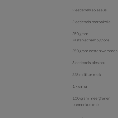
2 eetlepels sojasaus
2 eetlepels roerbakolie
250 gram
kastanjechampignons
250 gram oesterzwammen
3 eetlepels bieslook
225 milliliter melk
1 klein ei
100 gram meergranen
pannenkoekmix