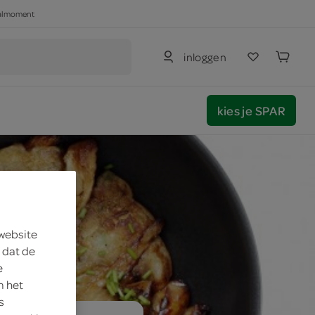
haalmoment
inloggen
kies je SPAR
 website
 dat de
e
m het
s