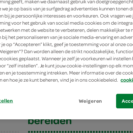
ing geeft, maken we daarnaast gebruik van doelgroepgerich
4 pers
we je op basis van je surfgedrag advertenties kunnen tonen d
en bij je persoonlijke interesses en voorkeuren. Ook vragen we 
eenvou
ing voor het gebruik van social media cookies om de integra
netwerken met de website te verbeteren, delen makkelijker te
15 min.
n bij het personaliseren van je sociale media-ervaring en adver
je op “Accepteren” klikt, geef je toestemming voor al onze co
voorge
“Weigeren”? Dan worden alleen de strikt noodzakelijke, functio
ecookies geplaatst. Wanneer je zelf je voorkeuren wil instellen 
oor “zelf instellen”. Je kunt jouw cookie-instellingen op elk m
koekjes met paddenstoelen
n en je toestemming intrekken. Meer informatie over de cooki
n en hoe je ze kunt beheren, vind je in ons cookiebeleid.
cooki
oekjes met paddens
tellen
Weigeren
Acc
bereiden