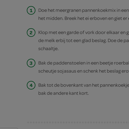
1
Doe het meergranen pannenkoekmix in een 
het midden. Breek het ei erboven en giet er
2
Klop met een garde of vork door elkaar en gi
de melk erbij tot een glad beslag. Doe de p
schaaltje.
3
Bak de paddenstoelen in een beetje roerbako
scheutje sojasaus en schenk het beslag ero
4
Bak tot de bovenkant van het pannenkoekje
bak de andere kant kort.