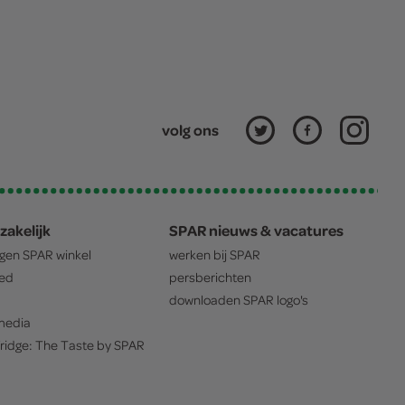
volg ons
zakelijk
SPAR nieuws & vacatures
igen
SPAR
winkel
werken bij
SPAR
oed
persberichten
downloaden
SPAR
logo's
edia
ridge: The Taste by
SPAR