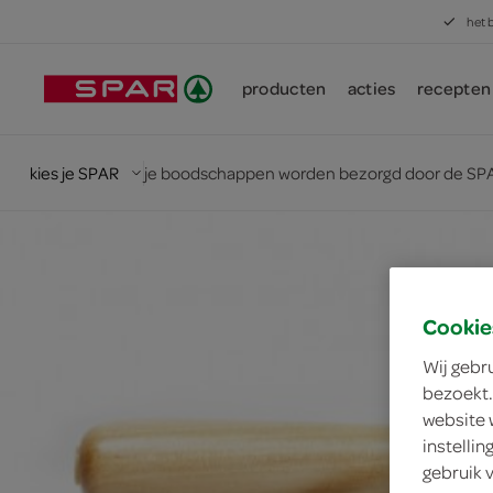
het 
producten
acties
recepten
kies je SPAR
je boodschappen worden bezorgd door de SPA
Cookie
Wij gebr
bezoekt.
website 
instelli
gebruik 