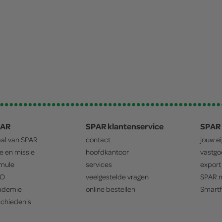
PAR
SPAR klantenservice
SPAR 
aal van
SPAR
contact
jouw e
ie en missie
hoofdkantoor
vastg
mule
services
export
O
veelgestelde vragen
SPAR
m
ademie
online bestellen
Smartf
chiedenis