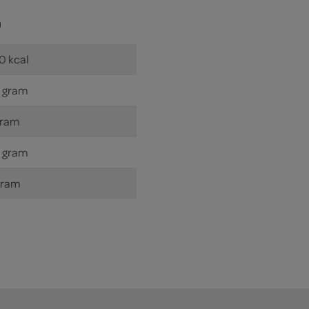
)
0 kcal
 gram
gram
 gram
gram