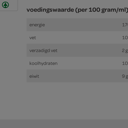
voedingswaarde (per 100 gram/ml
energie
17
vet
10
verzadigd vet
2 
koolhydraten
10
eiwit
9 