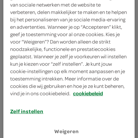
1 snufje cayennepeper
van sociale netwerken met de website te
verbeteren, delen makkelijker te maken en te helpen
250 gram geroosterde rode
bij het personaliseren van je sociale media-ervaring
paprika's
en advertenties. Wanneer je op “Accepteren” klikt,
geef je toestemming voor al onze cookies. Kies je
2 teentjes knoflook
voor “Weigeren”? Dan worden alleen de strikt
noodzakelijke, functionele en prestatiecookies
75 gram pijnboompitten
geplaatst. Wanneer je zelf je voorkeuren wil instellen
kun je kiezen voor “zelf instellen”. Je kunt jouw
cookie-instellingen op elk moment aanpassen en je
kies je winkel
toestemming intrekken. Meer informatie over de
cookies die wij gebruiken en hoe je ze kunt beheren,
vind je in ons cookiebeleid.
cookiebeleid
bereiden
Zelf instellen
deel op twitter
deel op facebook
Weigeren