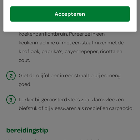
print recept
Accepteren
1
Rooster de pijnboompitten in een droge, hete
koekenpan lichtbruin. Pureer ze in een
keukenmachine of met een staafmixer met de
knoflook, paprika’s, cayennepeper, ricotta en
zout.
2
Giet de olijfolie er in een straaltje bij en meng
goed.
3
Lekker bij geroosterd vlees zoals lamsvlees en
biefstuk of bij vleeswaren als rosbief en carpaccio.
bereidingstip