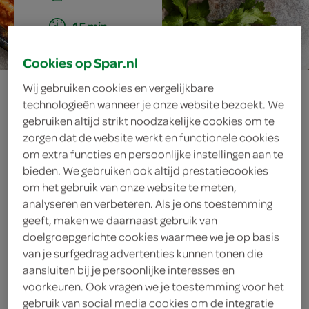
15 min.
Cookies op Spar.nl
paprikapesto met
Wij gebruiken cookies en vergelijkbare
technologieën wanneer je onze website bezoekt. We
ricotta
gebruiken altijd strikt noodzakelijke cookies om te
zorgen dat de website werkt en functionele cookies
om extra functies en persoonlijke instellingen aan te
bieden. We gebruiken ook altijd prestatiecookies
ingrediënten
om het gebruik van onze website te meten,
analyseren en verbeteren. Als je ons toestemming
geeft, maken we daarnaast gebruik van
doelgroepgerichte cookies waarmee we je op basis
van je surfgedrag advertenties kunnen tonen die
3 eetlepels olijfolie extra vergine
aansluiten bij je persoonlijke interesses en
50 gram ricotta
voorkeuren. Ook vragen we je toestemming voor het
gebruik van social media cookies om de integratie