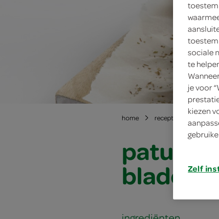
toestemm
waarmee 
aansluit
toestemm
sociale 
te helpe
Wanneer 
je voor 
prestati
kiezen v
home
recepten
paturai
aanpasse
gebruike
paturain
bladerd
Zelf ins
ingrediënten