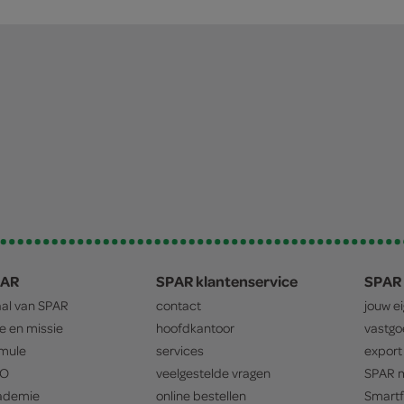
PAR
SPAR klantenservice
SPAR 
aal van
SPAR
contact
jouw e
ie en missie
hoofdkantoor
vastg
mule
services
export
O
veelgestelde vragen
SPAR
m
ademie
online bestellen
Smartf