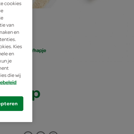
te cookies
ie
je
tie van
 maken en
tenties.
okies. Kies
, klein gerecht/hapje
nele en
kun je
oment
es die wij
ebeleid
sto op
epteren