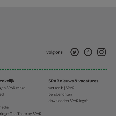
volg ons
zakelijk
SPAR nieuws & vacatures
igen
SPAR
winkel
werken bij
SPAR
oed
persberichten
downloaden
SPAR
logo's
edia
ridge: The Taste by
SPAR