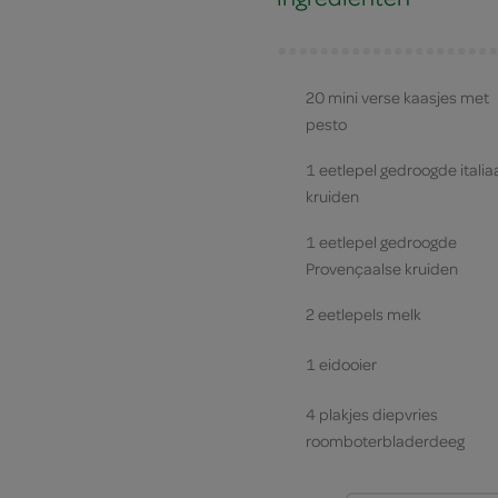
20 mini verse kaasjes met
pesto
1 eetlepel gedroogde itali
kruiden
1 eetlepel gedroogde
Provençaalse kruiden
2 eetlepels melk
1 eidooier
4 plakjes diepvries
roomboterbladerdeeg