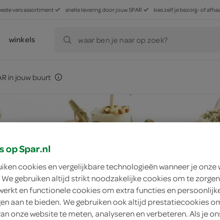
beste vers assortiment
snelle levering door jouw SPAR
kies zelf je bezorg- of af
winkels
waar ben je naar op zoek?
R in jouw buurt
s op Spar.nl
uiken cookies en vergelijkbare technologieën wanneer je onze
 We gebruiken altijd strikt noodzakelijke cookies om te zorgen
werkt en functionele cookies om extra functies en persoonlijk
ngen aan te bieden. We gebruiken ook altijd prestatiecookies o
van onze website te meten, analyseren en verbeteren. Als je on