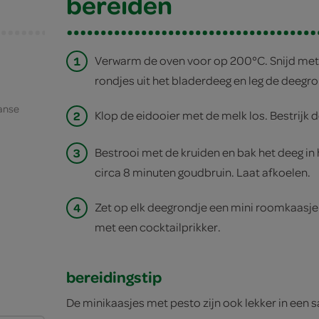
bereiden
1
Verwarm de oven voor op 200°C. Snijd met d
rondjes uit het bladerdeeg en leg de deegr
aanse
2
Klop de eidooier met de melk los. Bestrijk
3
Bestrooi met de kruiden en bak het deeg in
circa 8 minuten goudbruin. Laat afkoelen.
4
Zet op elk deegrondje een mini roomkaasje 
met een cocktailprikker.
bereidingstip
De minikaasjes met pesto zijn ook lekker in een s