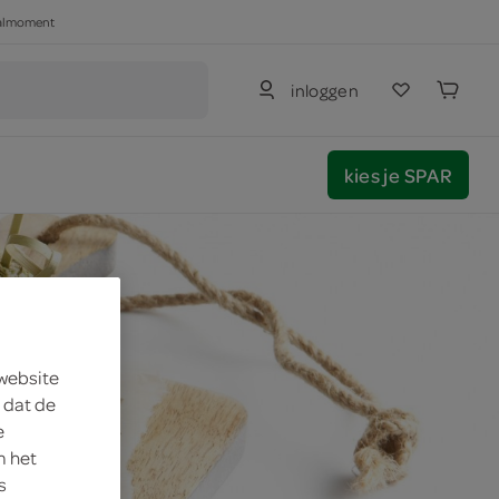
haalmoment
inloggen
kies je SPAR
 website
 dat de
e
m het
s