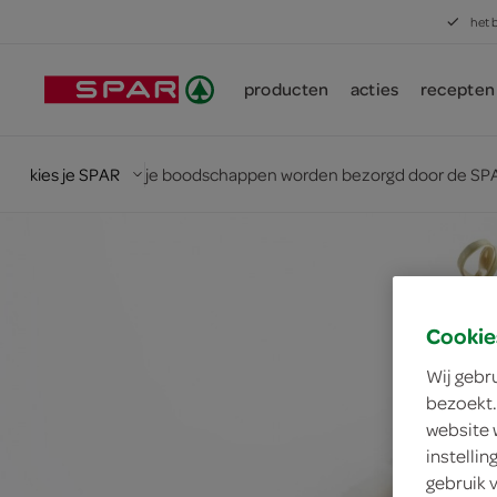
het 
producten
acties
recepten
kies je SPAR
je boodschappen worden bezorgd door de SPA
Cookie
Wij gebr
bezoekt.
website 
instelli
gebruik 