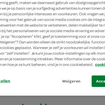
ing geeft, maken we daarnaast gebruik van doelgroepgerich
we je op basis van je surfgedrag advertenties kunnen tonen d
en bij je persoonlijke interesses en voorkeuren. Ook vragen we 
eenvoudig
ing voor het gebruik van social media cookies om de integra
netwerken met de website te verbeteren, delen makkelijker te
20 min.
n bij het personaliseren van je sociale media-ervaring en adver
je op “Accepteren” klikt, geef je toestemming voor al onze co
klein gerecht/snack, klein gerecht
“Weigeren”? Dan worden alleen de strikt noodzakelijke, functio
ecookies geplaatst. Wanneer je zelf je voorkeuren wil instellen 
oor “zelf instellen”. Je kunt jouw cookie-instellingen op elk m
n minikaasjes met pesto op bladerdeeg
n en je toestemming intrekken. Meer informatie over de cooki
n en hoe je ze kunt beheren, vind je in ons cookiebeleid.
cooki
 minikaasjes met pe
eeg
tellen
Weigeren
Acc