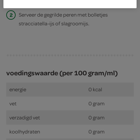
2
Serveer de gegrilde peren met bolletjes
stracciatella-ijs of slagroomijs.
voedingswaarde (per 100 gram/ml)
energie
0 kcal
vet
0 gram
verzadigd vet
0 gram
koolhydraten
0 gram