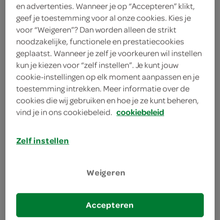
en advertenties. Wanneer je op “Accepteren” klikt,
4 bolletjes stracciatella-ijs
geef je toestemming voor al onze cookies. Kies je
voor “Weigeren”? Dan worden alleen de strikt
2 peren
noodzakelijke, functionele en prestatiecookies
geplaatst. Wanneer je zelf je voorkeuren wil instellen
kies je winkel
kun je kiezen voor “zelf instellen”. Je kunt jouw
cookie-instellingen op elk moment aanpassen en je
toestemming intrekken. Meer informatie over de
bereiden
cookies die wij gebruiken en hoe je ze kunt beheren,
vind je in ons cookiebeleid.
cookiebeleid
deel op twitter
Zelf instellen
deel op facebook
print recept
Weigeren
Accepteren
1
Rooster de peren op de barbecue tot er mooie
grillstrepen aan beide kanten ontstaan.