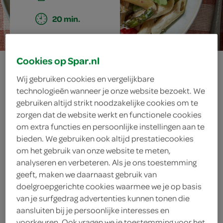
20 min.
Cookies op Spar.nl
penne met
Wij gebruiken cookies en vergelijkbare
asperges, tomaat
technologieën wanneer je onze website bezoekt. We
gebruiken altijd strikt noodzakelijke cookies om te
en
zorgen dat de website werkt en functionele cookies
om extra functies en persoonlijke instellingen aan te
kruidenroomkaas
bieden. We gebruiken ook altijd prestatiecookies
om het gebruik van onze website te meten,
analyseren en verbeteren. Als je ons toestemming
geeft, maken we daarnaast gebruik van
ingrediënten
doelgroepgerichte cookies waarmee we je op basis
van je surfgedrag advertenties kunnen tonen die
aansluiten bij je persoonlijke interesses en
voorkeuren. Ook vragen we je toestemming voor het