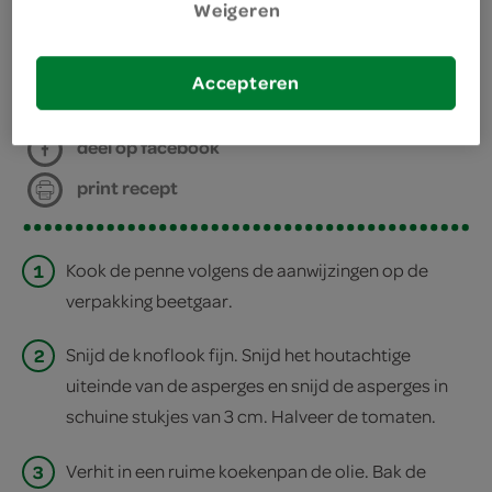
Weigeren
bereiden
Accepteren
deel op twitter
deel op facebook
print recept
1
Kook de penne volgens de aanwijzingen op de
verpakking beetgaar.
2
Snijd de knoflook fijn. Snijd het houtachtige
uiteinde van de asperges en snijd de asperges in
schuine stukjes van 3 cm. Halveer de tomaten.
3
Verhit in een ruime koekenpan de olie. Bak de