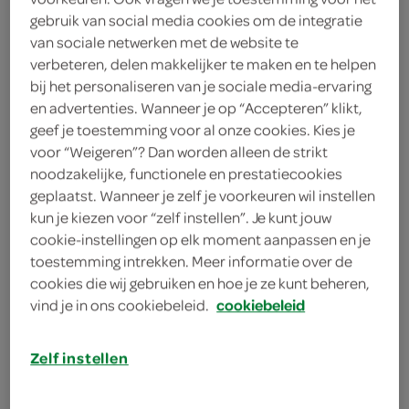
3 takjes basilicum
gebruik van social media cookies om de integratie
van sociale netwerken met de website te
150 gram kruidenroomkaas
verbeteren, delen makkelijker te maken en te helpen
bij het personaliseren van je sociale media-ervaring
250 milliliter kookroom light
en advertenties. Wanneer je op “Accepteren” klikt,
geef je toestemming voor al onze cookies. Kies je
2 eetlepels olijfolie
voor “Weigeren”? Dan worden alleen de strikt
noodzakelijke, functionele en prestatiecookies
500 gram cherrytomaten
geplaatst. Wanneer je zelf je voorkeuren wil instellen
kun je kiezen voor “zelf instellen”. Je kunt jouw
450 groene asperges
cookie-instellingen op elk moment aanpassen en je
toestemming intrekken. Meer informatie over de
2 teentjes knoflook
cookies die wij gebruiken en hoe je ze kunt beheren,
vind je in ons cookiebeleid.
cookiebeleid
300 gram penne
Zelf instellen
kies je winkel