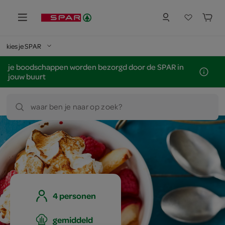
kies je SPAR
je boodschappen worden bezorgd door de SPAR in
jouw buurt
waar ben je naar op zoek?
4 personen
gemiddeld