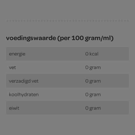
voedingswaarde (per 100 gram/ml)
energie
0 kcal
vet
0 gram
verzadigd vet
0 gram
koolhydraten
0 gram
eiwit
0 gram