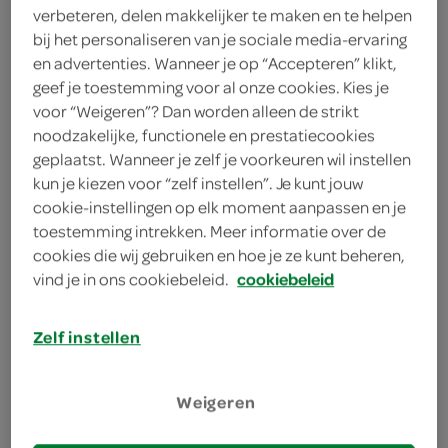
100 milliliter appelsap
verbeteren, delen makkelijker te maken en te helpen
bij het personaliseren van je sociale media-ervaring
125 gram frambozen
en advertenties. Wanneer je op “Accepteren” klikt,
geef je toestemming voor al onze cookies. Kies je
4 nectarines
voor “Weigeren”? Dan worden alleen de strikt
noodzakelijke, functionele en prestatiecookies
4 perziken
geplaatst. Wanneer je zelf je voorkeuren wil instellen
kun je kiezen voor “zelf instellen”. Je kunt jouw
cookie-instellingen op elk moment aanpassen en je
kies je winkel
toestemming intrekken. Meer informatie over de
cookies die wij gebruiken en hoe je ze kunt beheren,
benodigdheden
vind je in ons cookiebeleid.
cookiebeleid
Zelf instellen
4 kleine lage ovenschaaltjes
bereiden
Weigeren
deel op twitter