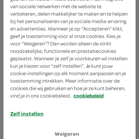
450 gram vanillekwark
van sociale netwerken met de website te
verbeteren, delen makkelijker te maken en te helpen
400 gram perzikschijfjes
bij het personaliseren van je sociale media-ervaring
en advertenties. Wanneer je op “Accepteren” klikt,
75 gram suiker
geef je toestemming voor al onze cookies. Kies je
voor “Weigeren”? Dan worden alleen de strikt
250 gram diepvriesframbozen
noodzakelijke, functionele en prestatiecookies
geplaatst. Wanneer je zelf je voorkeuren wil instellen
kun je kiezen voor “zelf instellen”. Je kunt jouw
kies je winkel
cookie-instellingen op elk moment aanpassen en je
toestemming intrekken. Meer informatie over de
cookies die wij gebruiken en hoe je ze kunt beheren,
bereiden
vind je in ons cookiebeleid.
cookiebeleid
deel op twitter
Zelf instellen
deel op facebook
print recept
Weigeren