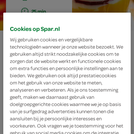
25 min.
Cookies op Spar.nl
perzikdroom met
Wij gebruiken cookies en vergelijkbare
technologieën wanneer je onze website bezoekt. We
frambozensaus
gebruiken altijd strikt noodzakelijke cookies om te
zorgen dat de website werkt en functionele cookies
om extra functies en persoonlijke instellingen aan te
bieden. We gebruiken ook altijd prestatiecookies
ingrediënten
om het gebruik van onze website te meten,
analyseren en verbeteren. Als je ons toestemming
geeft, maken we daarnaast gebruik van
doelgroepgerichte cookies waarmee we je op basis
verse framboos
van je surfgedrag advertenties kunnen tonen die
aansluiten bij je persoonlijke interesses en
200 milliliter slagroom
voorkeuren. Ook vragen we je toestemming voor het
gebruik van social media cookies om de integratie