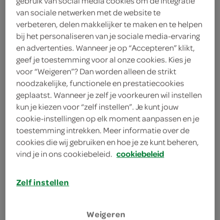
gebruik van social media cookies om de integratie
6 eetlepels oestersaus
van sociale netwerken met de website te
verbeteren, delen makkelijker te maken en te helpen
komkommer
bij het personaliseren van je sociale media-ervaring
en advertenties. Wanneer je op “Accepteren” klikt,
rode peper
geef je toestemming voor al onze cookies. Kies je
voor “Weigeren”? Dan worden alleen de strikt
2 teentjes knoflook
noodzakelijke, functionele en prestatiecookies
geplaatst. Wanneer je zelf je voorkeuren wil instellen
300 gram peultjes
kun je kiezen voor “zelf instellen”. Je kunt jouw
cookie-instellingen op elk moment aanpassen en je
300 gram biefstukken
toestemming intrekken. Meer informatie over de
cookies die wij gebruiken en hoe je ze kunt beheren,
3 eetlepels zonnebloemolie
vind je in ons cookiebeleid.
cookiebeleid
300 gram eiermie
Zelf instellen
1 eetlepel sesamzaad
Weigeren