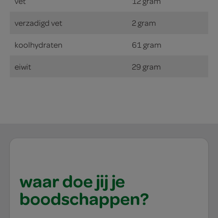
vet
12 gram
verzadigd vet
2 gram
koolhydraten
61 gram
eiwit
29 gram
waar doe jij je
boodschappen?