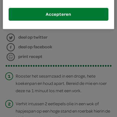
kies je winkel
Accepteren
bereiden
deel op twitter
deel op facebook
print recept
1
Rooster het sesamzaad in een droge, hete
koekenpan en houd apart. Bereid de mie en roer
deze na 1 minuut los met een vork.
2
Verhit intussen 2 eetlepels olie in een wok of
hapjespan op een hoge stand en roerbak hierin de