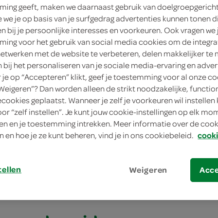
ing geeft, maken we daarnaast gebruik van doelgroepgerich
we je op basis van je surfgedrag advertenties kunnen tonen d
en bij je persoonlijke interesses en voorkeuren. Ook vragen we 
ing voor het gebruik van social media cookies om de integra
netwerken met de website te verbeteren, delen makkelijker te
n bij het personaliseren van je sociale media-ervaring en adver
je op “Accepteren” klikt, geef je toestemming voor al onze co
“Weigeren”? Dan worden alleen de strikt noodzakelijke, functio
ecookies geplaatst. Wanneer je zelf je voorkeuren wil instellen 
oor “zelf instellen”. Je kunt jouw cookie-instellingen op elk m
odje met gekruid gehakt en chiliroom
n en je toestemming intrekken. Meer informatie over de cooki
n en hoe je ze kunt beheren, vind je in ons cookiebeleid.
cooki
dje met gekruid geh
m
tellen
Weigeren
Acc