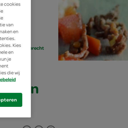
te cookies
4 personen
ie
je
gemiddeld
tie van
 maken en
20 min.
tenties.
okies. Kies
lunch, klein gerecht
nele en
kun je
oment
es die wij
ebeleid
akt en
epteren