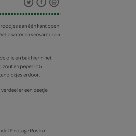
broodjes aan één kant open
eetje water en verwarm ze 5
e olie en bak hierin het
 zout en peper in 5
tenblokjes erdoor.
verdeel er een beetje
ndal Pinotage Rosé of