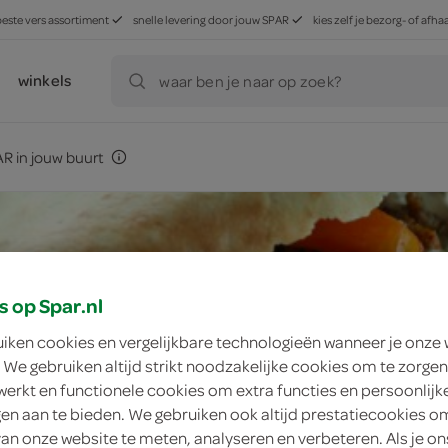
beste vers assortiment
snelle levering door jouw SPAR
kies zelf je bezorg- of af
winkels
waar ben je naar op zoek?
R in jouw buurt
s op Spar.nl
uiken cookies en vergelijkbare technologieën wanneer je onze
 We gebruiken altijd strikt noodzakelijke cookies om te zorgen
werkt en functionele cookies om extra functies en persoonlijk
ngen aan te bieden. We gebruiken ook altijd prestatiecookies o
van onze website te meten, analyseren en verbeteren. Als je on