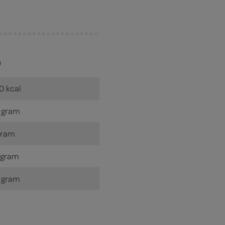
)
0 kcal
 gram
gram
 gram
 gram