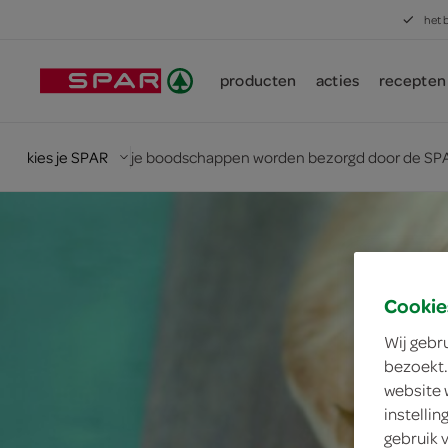
het 
producten
acties
recepten
kies je SPAR
je boodschappen worden bezorgd door de SPA
Cookie
Wij gebr
bezoekt.
website 
instelli
gebruik 