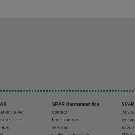
PAR
SPAR klantenservice
SPAR 
aal van
SPAR
contact
jouw e
ie en missie
hoofdkantoor
vastg
mule
services
export
O
veelgestelde vragen
SPAR
m