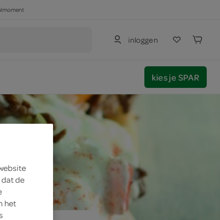
haalmoment
inloggen
kies je SPAR
 website
 dat de
e
m het
s