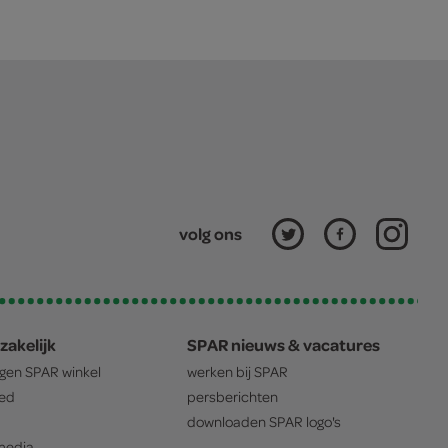
volg ons
zakelijk
SPAR nieuws & vacatures
igen
SPAR
winkel
werken bij
SPAR
oed
persberichten
downloaden
SPAR
logo's
edia