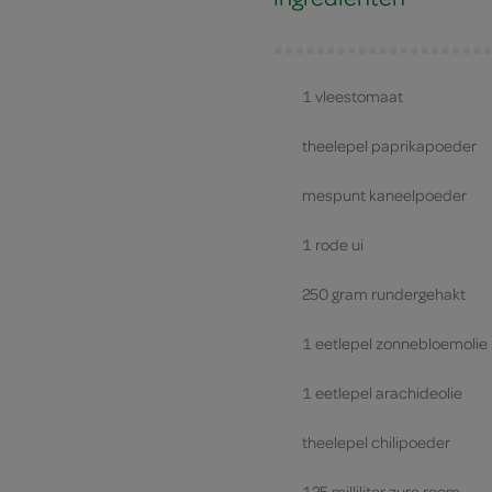
1 vleestomaat
theelepel paprikapoeder
mespunt kaneelpoeder
1 rode ui
250 gram rundergehakt
1 eetlepel zonnebloemolie
1 eetlepel arachideolie
theelepel chilipoeder
125 milliliter zure room