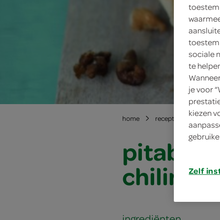
toestemm
waarmee 
aansluit
toestemm
sociale 
te helpe
Wanneer 
je voor 
prestati
kiezen v
home
recepten
pitabro
aanpasse
gebruike
pitabroo
chiliroo
Zelf ins
ingrediënten