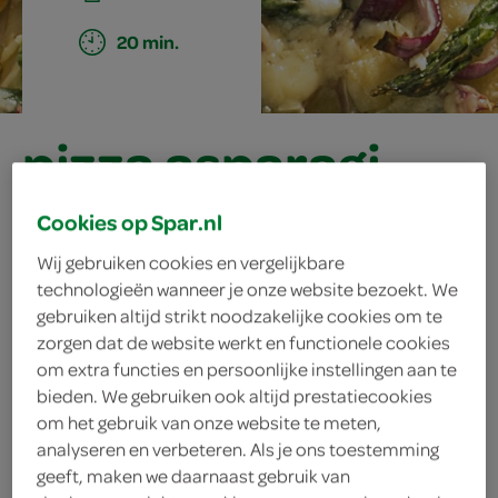
20 min.
pizza asparagi
Cookies op Spar.nl
ingrediënten
Wij gebruiken cookies en vergelijkbare
technologieën wanneer je onze website bezoekt. We
gebruiken altijd strikt noodzakelijke cookies om te
zorgen dat de website werkt en functionele cookies
150 gram gorgonzola
om extra functies en persoonlijke instellingen aan te
bieden. We gebruiken ook altijd prestatiecookies
100 gram mascarpone
om het gebruik van onze website te meten,
analyseren en verbeteren. Als je ons toestemming
350 gram groene asperges
geeft, maken we daarnaast gebruik van