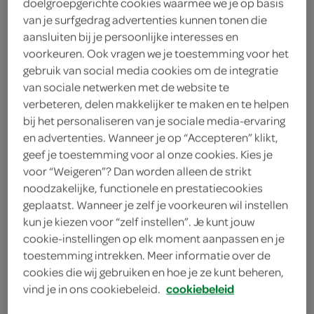
doelgroepgerichte cookies waarmee we je op basis
1 middelgrote rode ui
van je surfgedrag advertenties kunnen tonen die
aansluiten bij je persoonlijke interesses en
3 eetlepels olijfolie
voorkeuren. Ook vragen we je toestemming voor het
2 eetlepels olijfolie
gebruik van social media cookies om de integratie
van sociale netwerken met de website te
bloem
verbeteren, delen makkelijker te maken en te helpen
bij het personaliseren van je sociale media-ervaring
500 gram bloem
en advertenties. Wanneer je op “Accepteren” klikt,
geef je toestemming voor al onze cookies. Kies je
1 zakje gedroogde gist
voor “Weigeren”? Dan worden alleen de strikt
noodzakelijke, functionele en prestatiecookies
geplaatst. Wanneer je zelf je voorkeuren wil instellen
kies je winkel
kun je kiezen voor “zelf instellen”. Je kunt jouw
cookie-instellingen op elk moment aanpassen en je
benodigdheden
toestemming intrekken. Meer informatie over de
cookies die wij gebruiken en hoe je ze kunt beheren,
vind je in ons cookiebeleid.
cookiebeleid
vershoudfolie