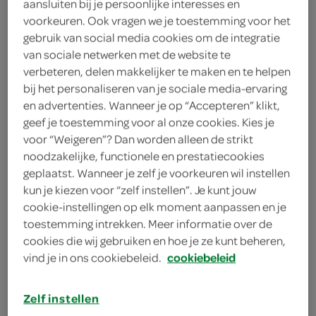
aansluiten bij je persoonlijke interesses en
100 gram bacon
voorkeuren. Ook vragen we je toestemming voor het
gebruik van social media cookies om de integratie
100 gram pancetta
van sociale netwerken met de website te
verbeteren, delen makkelijker te maken en te helpen
3 rode uien
bij het personaliseren van je sociale media-ervaring
en advertenties. Wanneer je op “Accepteren” klikt,
4 eetlepels olijfolie
geef je toestemming voor al onze cookies. Kies je
voor “Weigeren”? Dan worden alleen de strikt
eetlepel gedroogde italiaanse
noodzakelijke, functionele en prestatiecookies
kruiden
geplaatst. Wanneer je zelf je voorkeuren wil instellen
1 eetlepel verse oregano
kun je kiezen voor “zelf instellen”. Je kunt jouw
cookie-instellingen op elk moment aanpassen en je
750 gram tomaten
toestemming intrekken. Meer informatie over de
cookies die wij gebruiken en hoe je ze kunt beheren,
4 eetlepels olijfolie
vind je in ons cookiebeleid.
cookiebeleid
2 teentjes knoflook
Zelf instellen
bloem