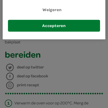
Weigeren
kies je winkel
2 olijfolie
50 gram belegen kaas
benodigdheden
Accepteren
1 pak mix voor pizzabodem
bakplaat
bereiden
deel op twitter
deel op facebook
print recept
1
Verwarm de oven voor op 200°C. Meng de