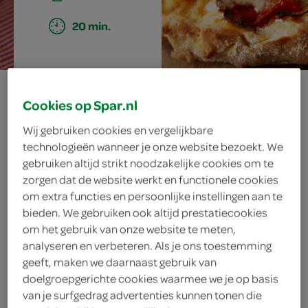
20 min.
pizza met
Cookies op Spar.nl
gorgonzola, rode
Wij gebruiken cookies en vergelijkbare
technologieën wanneer je onze website bezoekt. We
ui en pancetta
gebruiken altijd strikt noodzakelijke cookies om te
zorgen dat de website werkt en functionele cookies
om extra functies en persoonlijke instellingen aan te
bieden. We gebruiken ook altijd prestatiecookies
ingrediënten
om het gebruik van onze website te meten,
analyseren en verbeteren. Als je ons toestemming
geeft, maken we daarnaast gebruik van
doelgroepgerichte cookies waarmee we je op basis
125 gram gorgonzola
van je surfgedrag advertenties kunnen tonen die