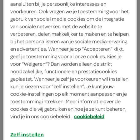
aansluiten bij je persoonlijke interesses en
balsamicoazijn
voorkeuren. Ook vragen we je toestemming voor het
gebruik van social media cookies om de integratie
1 handje rucola
van sociale netwerken met de website te
verbeteren, delen makkelijker te maken en te helpen
200 gram zachte geitenkaas
bij het personaliseren van je sociale media-ervaring
en advertenties. Wanneer je op “Accepteren” klikt,
2 eetlepels oregano
geef je toestemming voor al onze cookies. Kies je
1 teentje knoflook
voor “Weigeren”? Dan worden alleen de strikt
noodzakelijke, functionele en prestatiecookies
250 gram gezeefde tomaten
geplaatst. Wanneer je zelf je voorkeuren wil instellen
kun je kiezen voor “zelf instellen”. Je kunt jouw
2 eetlepels olijfolie
cookie-instellingen op elk moment aanpassen en je
toestemming intrekken. Meer informatie over de
1 aubergine
cookies die wij gebruiken en hoe je ze kunt beheren,
vind je in ons cookiebeleid.
cookiebeleid
1 pak mix voor pizzadeeg
Zelf instellen