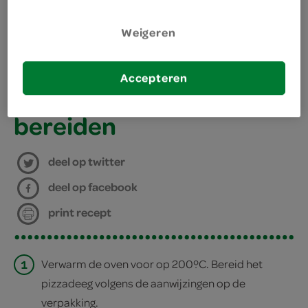
kies je winkel
Weigeren
benodigdheden
Accepteren
bakplaat
bereiden
deel op twitter
deel op facebook
print recept
1
Verwarm de oven voor op 200ºC. Bereid het
pizzadeeg volgens de aanwijzingen op de
verpakking.