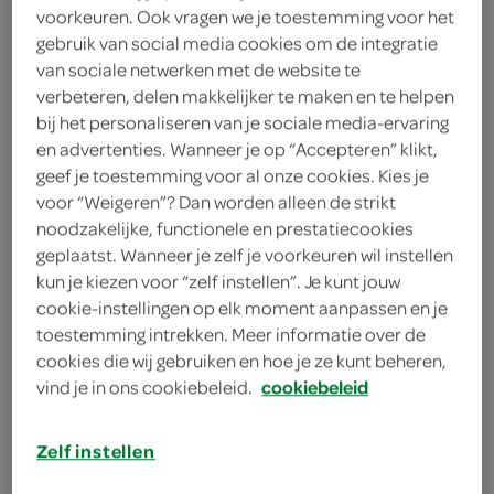
voorkeuren. Ook vragen we je toestemming voor het
2 portobello’s
gebruik van social media cookies om de integratie
150 gram gerookt ontbijtspek
van sociale netwerken met de website te
verbeteren, delen makkelijker te maken en te helpen
150 gram pancetta
bij het personaliseren van je sociale media-ervaring
en advertenties. Wanneer je op “Accepteren” klikt,
olijfolie
geef je toestemming voor al onze cookies. Kies je
voor “Weigeren”? Dan worden alleen de strikt
2 eetlepels olijfolie
noodzakelijke, functionele en prestatiecookies
geplaatst. Wanneer je zelf je voorkeuren wil instellen
1 zakje gedroogde gist
kun je kiezen voor “zelf instellen”. Je kunt jouw
cookie-instellingen op elk moment aanpassen en je
1 eetlepel gedroogde oregano
toestemming intrekken. Meer informatie over de
cookies die wij gebruiken en hoe je ze kunt beheren,
500 gram bloem
vind je in ons cookiebeleid.
cookiebeleid
kies je winkel
Zelf instellen