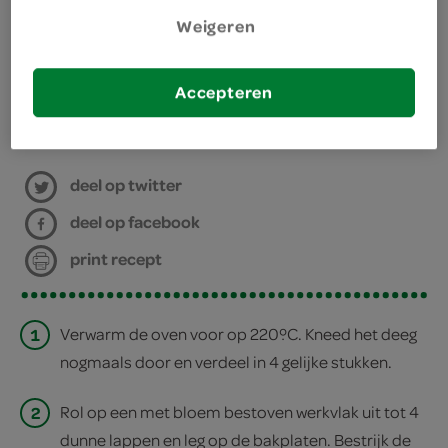
benodigdheden
Weigeren
2 bakplaten met bakpapier
Accepteren
bereiden
deel op twitter
deel op facebook
print recept
1
Verwarm de oven voor op 220ºC. Kneed het deeg
nogmaals door en verdeel in 4 gelijke stukken.
2
Rol op een met bloem bestoven werkvlak uit tot 4
dunne lappen en leg op de bakplaten. Bestrijk de