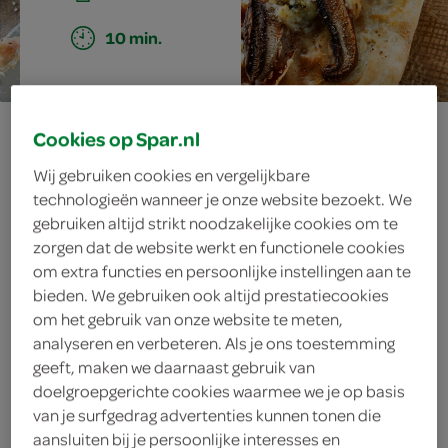
10 min.
portobello-pizza
Cookies op Spar.nl
met pancetta en
Wij gebruiken cookies en vergelijkbare
technologieën wanneer je onze website bezoekt. We
gebruiken altijd strikt noodzakelijke cookies om te
gorgonzola
zorgen dat de website werkt en functionele cookies
om extra functies en persoonlijke instellingen aan te
bieden. We gebruiken ook altijd prestatiecookies
om het gebruik van onze website te meten,
ingrediënten
analyseren en verbeteren. Als je ons toestemming
geeft, maken we daarnaast gebruik van
doelgroepgerichte cookies waarmee we je op basis
van je surfgedrag advertenties kunnen tonen die
75 gram gorgonzola
aansluiten bij je persoonlijke interesses en