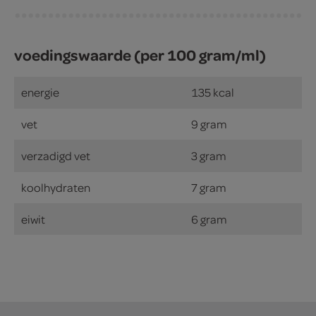
voedingswaarde (per 100 gram/ml)
energie
135 kcal
vet
9 gram
verzadigd vet
3 gram
koolhydraten
7 gram
eiwit
6 gram