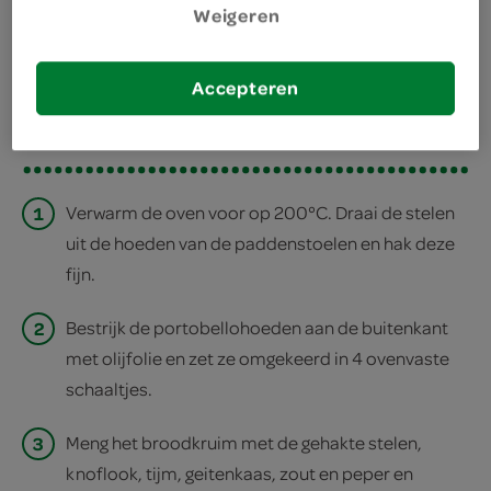
Weigeren
deel op twitter
Accepteren
deel op facebook
print recept
1
Verwarm de oven voor op 200°C. Draai de stelen
uit de hoeden van de paddenstoelen en hak deze
fijn.
2
Bestrijk de portobellohoeden aan de buitenkant
met olijfolie en zet ze omgekeerd in 4 ovenvaste
schaaltjes.
3
Meng het broodkruim met de gehakte stelen,
knoflook, tijm, geitenkaas, zout en peper en