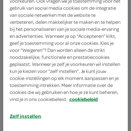
voorkeuren. Ook vragen we je toestemming voor het
1 eetlepel verse tijm
gebruik van social media cookies om de integratie
van sociale netwerken met de website te
1 teentje knoflook
verbeteren, delen makkelijker te maken en te helpen
bij het personaliseren van je sociale media-ervaring
1 snee oud brood
en advertenties. Wanneer je op “Accepteren” klikt,
geef je toestemming voor al onze cookies. Kies je
2 eetlepels olijfolie
voor “Weigeren”? Dan worden alleen de strikt
4 portobello’s
noodzakelijke, functionele en prestatiecookies
geplaatst. Wanneer je zelf je voorkeuren wil instellen
kun je kiezen voor “zelf instellen”. Je kunt jouw
kies je winkel
cookie-instellingen op elk moment aanpassen en je
toestemming intrekken. Meer informatie over de
cookies die wij gebruiken en hoe je ze kunt beheren,
benodigdheden
vind je in ons cookiebeleid.
cookiebeleid
4 eenpersoons ovenschaaltjes
Zelf instellen
bereiden