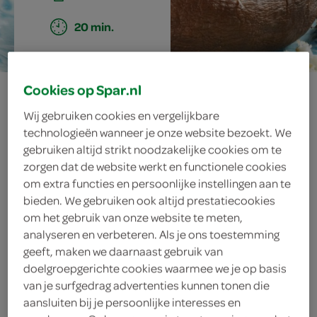
20 min.
provençaalse
Cookies op Spar.nl
Wij gebruiken cookies en vergelijkbare
portobello
technologieën wanneer je onze website bezoekt. We
gebruiken altijd strikt noodzakelijke cookies om te
zorgen dat de website werkt en functionele cookies
om extra functies en persoonlijke instellingen aan te
ingrediënten
bieden. We gebruiken ook altijd prestatiecookies
om het gebruik van onze website te meten,
analyseren en verbeteren. Als je ons toestemming
geeft, maken we daarnaast gebruik van
4 takjes verse tijm
doelgroepgerichte cookies waarmee we je op basis
van je surfgedrag advertenties kunnen tonen die
100 gram zachte geitenkaas
aansluiten bij je persoonlijke interesses en