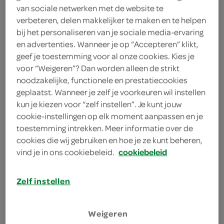
6 eetlepels sinaasappelsap
van sociale netwerken met de website te
verbeteren, delen makkelijker te maken en te helpen
6 eetlepels sherry
bij het personaliseren van je sociale media-ervaring
en advertenties. Wanneer je op “Accepteren” klikt,
18 gedroogde pruimen zonder pit
geef je toestemming voor al onze cookies. Kies je
voor “Weigeren”? Dan worden alleen de strikt
noodzakelijke, functionele en prestatiecookies
kies je winkel
geplaatst. Wanneer je zelf je voorkeuren wil instellen
kun je kiezen voor “zelf instellen”. Je kunt jouw
benodigdheden
cookie-instellingen op elk moment aanpassen en je
toestemming intrekken. Meer informatie over de
cookies die wij gebruiken en hoe je ze kunt beheren,
spuitzak
vind je in ons cookiebeleid.
cookiebeleid
diepvrieszakje
Zelf instellen
bakpapier
bereiden
Weigeren