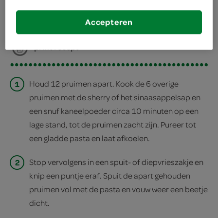
deel op twitter
Accepteren
deel op facebook
print recept
1
Houd 12 pruimen apart. Kook de 6 overige
pruimen met de sherry of het sinaasappelsap en
een snuf kaneelpoeder circa 10 minuten op een
lage stand, tot de pruimen zacht zijn. Pureer tot
een gladde pasta en laat afkoelen.
2
Stop vervolgens in een spuit- of diepvrieszakje en
knip een puntje eraf. Spuit de apart gehouden
pruimen vol met de pasta en vouw weer een beetje
dicht.