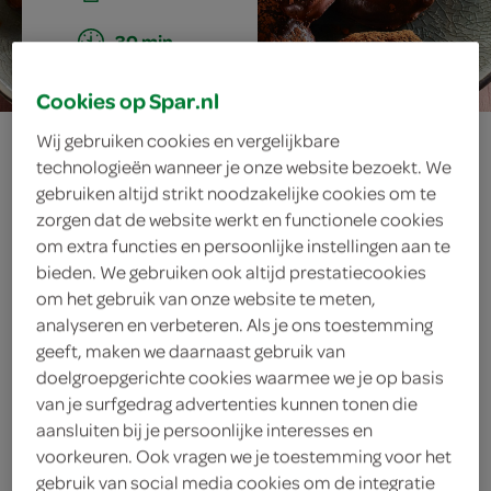
30 min.
Cookies op Spar.nl
pruimenbonbons
Wij gebruiken cookies en vergelijkbare
technologieën wanneer je onze website bezoekt. We
gebruiken altijd strikt noodzakelijke cookies om te
zorgen dat de website werkt en functionele cookies
ingrediënten
om extra functies en persoonlijke instellingen aan te
bieden. We gebruiken ook altijd prestatiecookies
om het gebruik van onze website te meten,
analyseren en verbeteren. Als je ons toestemming
cacaopoeder
geeft, maken we daarnaast gebruik van
doelgroepgerichte cookies waarmee we je op basis
200 gram pure chocolade
van je surfgedrag advertenties kunnen tonen die
aansluiten bij je persoonlijke interesses en
1 snufje kaneelpoeder
voorkeuren. Ook vragen we je toestemming voor het
gebruik van social media cookies om de integratie