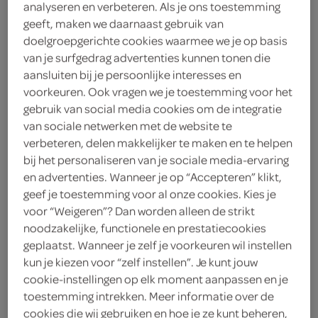
100 gram bloem
analyseren en verbeteren. Als je ons toestemming
geeft, maken we daarnaast gebruik van
roomboter
doelgroepgerichte cookies waarmee we je op basis
van je surfgedrag advertenties kunnen tonen die
500 gram pruimen
aansluiten bij je persoonlijke interesses en
voorkeuren. Ook vragen we je toestemming voor het
gebruik van social media cookies om de integratie
kies je winkel
van sociale netwerken met de website te
verbeteren, delen makkelijker te maken en te helpen
benodigdheden
bij het personaliseren van je sociale media-ervaring
en advertenties. Wanneer je op “Accepteren” klikt,
geef je toestemming voor al onze cookies. Kies je
ovenschaal
voor “Weigeren”? Dan worden alleen de strikt
noodzakelijke, functionele en prestatiecookies
satéprikker
geplaatst. Wanneer je zelf je voorkeuren wil instellen
bereiden
kun je kiezen voor “zelf instellen”. Je kunt jouw
cookie-instellingen op elk moment aanpassen en je
toestemming intrekken. Meer informatie over de
deel op twitter
cookies die wij gebruiken en hoe je ze kunt beheren,