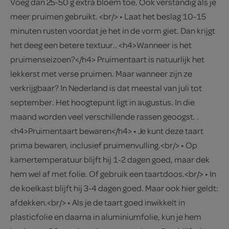
Voeg dan 25-50 g extra bloem toe. Ook verstandig als je
meer pruimen gebruikt. <br/> • Laat het beslag 10-15
minuten rusten voordat je het in de vorm giet. Dan krijgt
het deeg een betere textuur.. <h4>Wanneer is het
pruimenseizoen?</h4> Pruimentaart is natuurlijk het
lekkerst met verse pruimen. Maar wanneer zijn ze
verkrijgbaar? In Nederland is dat meestal van juli tot
september. Het hoogtepunt ligt in augustus. In die
maand worden veel verschillende rassen geoogst. .
<h4>Pruimentaart bewaren</h4> • Je kunt deze taart
prima bewaren, inclusief pruimenvulling.<br/> • Op
kamertemperatuur blijft hij 1-2 dagen goed, maar dek
hem wel af met folie. Of gebruik een taartdoos.<br/> • In
de koelkast blijft hij 3-4 dagen goed. Maar ook hier geldt:
afdekken.<br/> • Als je de taart goed inwikkelt in
plasticfolie en daarna in aluminiumfolie, kun je hem