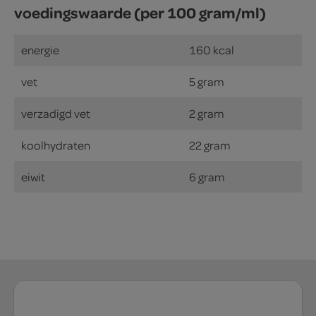
voedingswaarde (per 100 gram/ml)
energie
160 kcal
vet
5 gram
verzadigd vet
2 gram
koolhydraten
22 gram
eiwit
6 gram