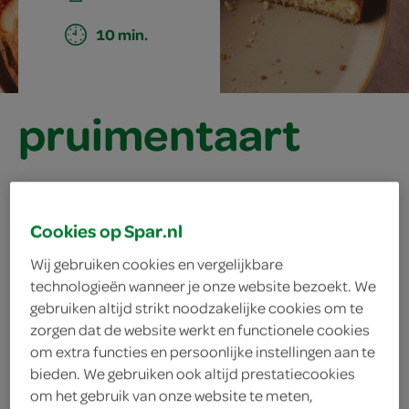
10 min.
pruimentaart
ingrediënten
Cookies op Spar.nl
Wij gebruiken cookies en vergelijkbare
technologieën wanneer je onze website bezoekt. We
3 eieren
gebruiken altijd strikt noodzakelijke cookies om te
zorgen dat de website werkt en functionele cookies
200 milliliter melk
om extra functies en persoonlijke instellingen aan te
bieden. We gebruiken ook altijd prestatiecookies
50 gram kristalsuiker
om het gebruik van onze website te meten,