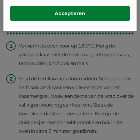
deel op facebook
Accepteren
print recept
1
Verwarm de oven voor op 180ºC. Meng de
geraspte kaas met de roomkaas, hetepepersaus,
tacokruiden, knoflook en mais.
2
Snijd de tortillawraps doormidden. Schep op elke
helft aan de zijkant een volle eetlepel van het
kaasmengsel. Vouw een derde van de wrap over de
vulling en vouw nog een keer om. Steek de
bovenkant dicht met een prikker. Bestrijk de
driehoekjes met zonnebloemolie en bak in de
oven in circa 8 minuten goudbruin.