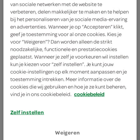
1 blikje mais
van sociale netwerken met de website te
verbeteren, delen makkelijker te maken en te helpen
2 teentjes knoflook
bij het personaliseren van je sociale media-ervaring
en advertenties. Wanneer je op “Accepteren” klikt,
1 zakje tacokruiden
geef je toestemming voor al onze cookies. Kies je
voor “Weigeren”? Dan worden alleen de strikt
1 eetlepel hete pepersaus
noodzakelijke, functionele en prestatiecookies
geplaatst. Wanneer je zelf je voorkeuren wil instellen
75 gram roomkaas
kun je kiezen voor “zelf instellen”. Je kunt jouw
cookie-instellingen op elk moment aanpassen en je
60 gram oude kaas
toestemming intrekken. Meer informatie over de
cookies die wij gebruiken en hoe je ze kunt beheren,
vind je in ons cookiebeleid.
cookiebeleid
kies je winkel
Zelf instellen
bereiden
Weigeren
deel op twitter