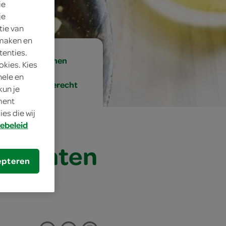
ie
je
tie van
 maken en
tenties.
2 personen
okies. Kies
nele en
hoofdgerecht
kun je
oment
es die wij
ebeleid
 groenten
epteren