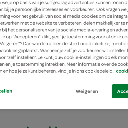
we je op basis van je surfgedrag advertenties kunnen tonen d
en bij je persoonlijke interesses en voorkeuren. Ook vragen we 
ing voor het gebruik van social media cookies om de integra
netwerken met de website te verbeteren, delen makkelijker te
n bij het personaliseren van je sociale media-ervaring en adver
je op “Accepteren” klikt, geef je toestemming voor al onze co
“Weigeren”? Dan worden alleen de strikt noodzakelijke, functio
ecookies geplaatst. Wanneer je zelf je voorkeuren wil instellen 
oor “zelf instellen”. Je kunt jouw cookie-instellingen op elk m
n en je toestemming intrekken. Meer informatie over de cooki
salade met gegrilde groenten en feta
n en hoe je ze kunt beheren, vind je in ons cookiebeleid.
cooki
alade met gegrilde
tellen
Weigeren
Acc