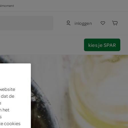
haalmoment
inloggen
kies je SPAR
 website
 dat de
e
m het
s
te cookies