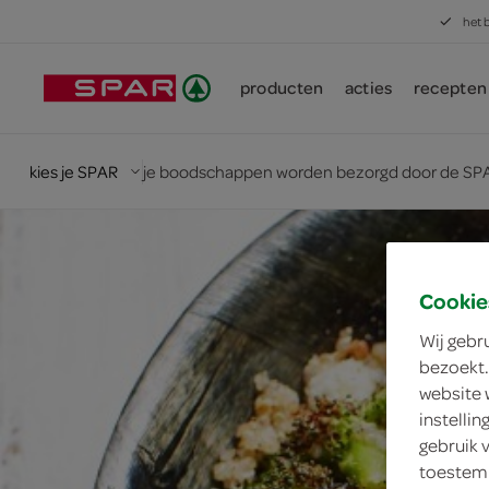
het 
producten
acties
recepten
kies je SPAR
je boodschappen worden bezorgd door de SPA
Cookie
Wij gebr
bezoekt.
website 
instelli
gebruik 
toestemm