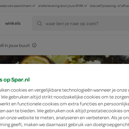
beste vers assortiment
snelle levering door jouw SPAR
kies zelf je bezorg- of af
winkels
waar ben je naar op zoek?
R in jouw buurt
s op Spar.nl
uiken cookies en vergelijkbare technologieën wanneer je onze
 We gebruiken altijd strikt noodzakelijke cookies om te zorgen
werkt en functionele cookies om extra functies en persoonlijk
ngen aan te bieden. We gebruiken ook altijd prestatiecookies o
van onze website te meten, analyseren en verbeteren. Als je on
ing geeft, maken we daarnaast gebruik van doelgroepgerich