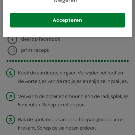
Weigeren
bereiden
Accepteren
deel op twitter
deel op facebook
print recept
1
Kook de aardappelen gaar. Verwijder het loof en
de worteltjes van de radijsjes en snijd ze in plakjes.
2
Verwarm de boter en smoor hierin de radijsplakjes
5 minuten. Schep ze uit de pan.
3
Bak de spekreepjes in dezelfde pan goudbruin en
krokant. Schep de walnoten erdoor.