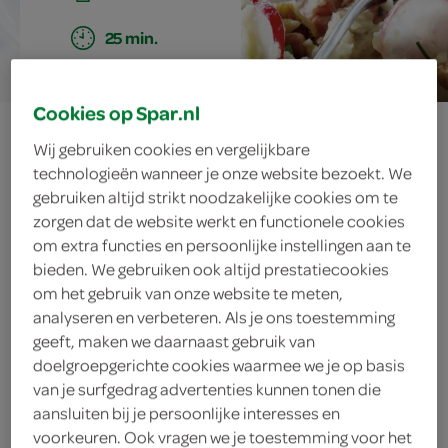
25 min.
Cookies op Spar.nl
radijsjesstamppot
Wij gebruiken cookies en vergelijkbare
technologieën wanneer je onze website bezoekt. We
met spekjes en
gebruiken altijd strikt noodzakelijke cookies om te
zorgen dat de website werkt en functionele cookies
noten
om extra functies en persoonlijke instellingen aan te
bieden. We gebruiken ook altijd prestatiecookies
om het gebruik van onze website te meten,
analyseren en verbeteren. Als je ons toestemming
ingrediënten
geeft, maken we daarnaast gebruik van
doelgroepgerichte cookies waarmee we je op basis
van je surfgedrag advertenties kunnen tonen die
aansluiten bij je persoonlijke interesses en
2 eetlepels verse bieslook
voorkeuren. Ook vragen we je toestemming voor het