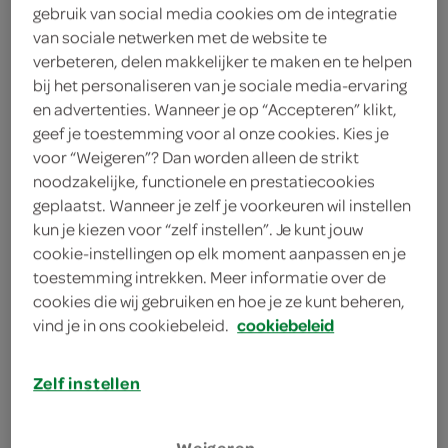
gebruik van social media cookies om de integratie
125 milliliter demi crème fraîche
van sociale netwerken met de website te
verbeteren, delen makkelijker te maken en te helpen
50 gram walnoten
bij het personaliseren van je sociale media-ervaring
200 gram hamreepjes
en advertenties. Wanneer je op “Accepteren” klikt,
geef je toestemming voor al onze cookies. Kies je
200 gram magere spekreepjes
voor “Weigeren”? Dan worden alleen de strikt
noodzakelijke, functionele en prestatiecookies
25 milliliter vloeibaar bakproduct
geplaatst. Wanneer je zelf je voorkeuren wil instellen
kun je kiezen voor “zelf instellen”. Je kunt jouw
25 gram boter
cookie-instellingen op elk moment aanpassen en je
toestemming intrekken. Meer informatie over de
2 bossen radijsjes
cookies die wij gebruiken en hoe je ze kunt beheren,
vind je in ons cookiebeleid.
cookiebeleid
1500 gram aardappels
Zelf instellen
kies je winkel