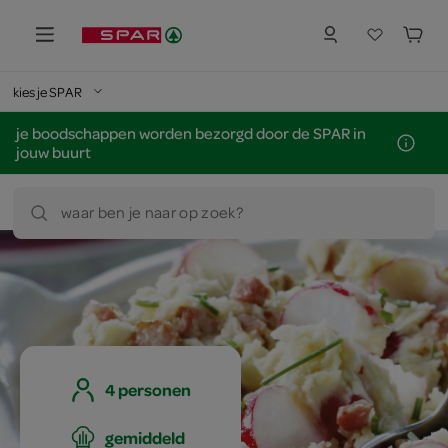
kies je SPAR
je boodschappen worden bezorgd door de SPAR in
jouw buurt
waar ben je naar op zoek?
4 personen
gemiddeld