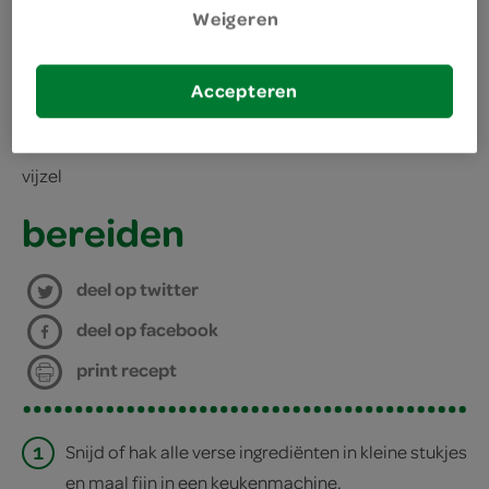
Weigeren
benodigdheden
Accepteren
keukenmachine
vijzel
bereiden
deel op twitter
deel op facebook
print recept
1
Snijd of hak alle verse ingrediënten in kleine stukjes
en maal fijn in een keukenmachine.