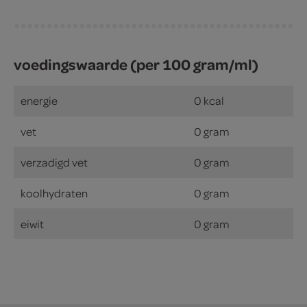
voedingswaarde (per 100 gram/ml)
energie
0 kcal
vet
0 gram
verzadigd vet
0 gram
koolhydraten
0 gram
eiwit
0 gram