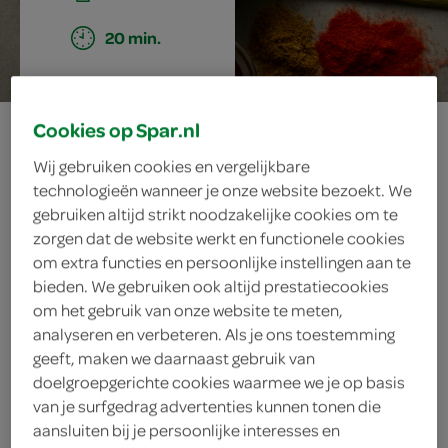
20 min.
rode thaise
Cookies op Spar.nl
Wij gebruiken cookies en vergelijkbare
currypasta
technologieën wanneer je onze website bezoekt. We
gebruiken altijd strikt noodzakelijke cookies om te
zorgen dat de website werkt en functionele cookies
om extra functies en persoonlijke instellingen aan te
ingrediënten
bieden. We gebruiken ook altijd prestatiecookies
om het gebruik van onze website te meten,
analyseren en verbeteren. Als je ons toestemming
geeft, maken we daarnaast gebruik van
1 theelepel bruine basterdsuiker
doelgroepgerichte cookies waarmee we je op basis
van je surfgedrag advertenties kunnen tonen die
1 rode ui
aansluiten bij je persoonlijke interesses en