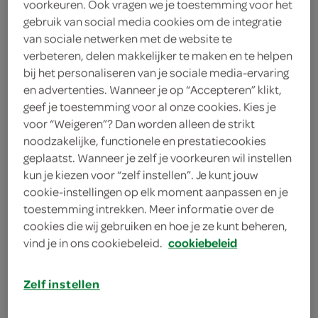
voorkeuren. Ook vragen we je toestemming voor het
2 teentjes knoflook
gebruik van social media cookies om de integratie
van sociale netwerken met de website te
1 verse gember
verbeteren, delen makkelijker te maken en te helpen
bij het personaliseren van je sociale media-ervaring
1 eetlepel Thaise vissaus
en advertenties. Wanneer je op “Accepteren” klikt,
1 theelepel komijnpoeder
geef je toestemming voor al onze cookies. Kies je
(djinten)
voor “Weigeren”? Dan worden alleen de strikt
noodzakelijke, functionele en prestatiecookies
1 theelepel paprikapoeder
geplaatst. Wanneer je zelf je voorkeuren wil instellen
kun je kiezen voor “zelf instellen”. Je kunt jouw
1 stengel citroengras
cookie-instellingen op elk moment aanpassen en je
toestemming intrekken. Meer informatie over de
1 theelepel korianderpoeder
cookies die wij gebruiken en hoe je ze kunt beheren,
(ketoembar)
vind je in ons cookiebeleid.
cookiebeleid
1 limoen
Zelf instellen
2 rode pepers
kies je winkel