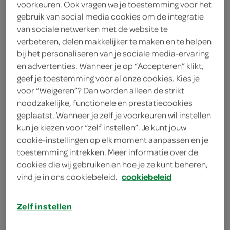
voorkeuren. Ook vragen we je toestemming voor het
3 eetlepels arachideolie
gebruik van social media cookies om de integratie
van sociale netwerken met de website te
250 gram spaghetti
verbeteren, delen makkelijker te maken en te helpen
bij het personaliseren van je sociale media-ervaring
250 gram zwarte pasta
en advertenties. Wanneer je op “Accepteren” klikt,
geef je toestemming voor al onze cookies. Kies je
1 eetlepel gembersiroop
voor “Weigeren”? Dan worden alleen de strikt
theelepel vijfkruidenpoeder
noodzakelijke, functionele en prestatiecookies
geplaatst. Wanneer je zelf je voorkeuren wil instellen
1 theelepels korianderpoeder
kun je kiezen voor “zelf instellen”. Je kunt jouw
(ketoembar)
cookie-instellingen op elk moment aanpassen en je
toestemming intrekken. Meer informatie over de
2 limoenen
cookies die wij gebruiken en hoe je ze kunt beheren,
vind je in ons cookiebeleid.
cookiebeleid
2 teentjes knoflook
Zelf instellen
1 rode peper
1 verse gember