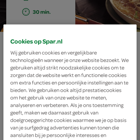
30 min.
roergebakken
Cookies op Spar.nl
Wij gebruiken cookies en vergelijkbare
garnalen met
technologieën wanneer je onze website bezoekt. We
gebruiken altijd strikt noodzakelijke cookies om te
zwarte pasta
zorgen dat de website werkt en functionele cookies
om extra functies en persoonlijke instellingen aan te
bieden. We gebruiken ook altijd prestatiecookies
om het gebruik van onze website te meten,
ingrediënten
analyseren en verbeteren. Als je ons toestemming
geeft, maken we daarnaast gebruik van
doelgroepgerichte cookies waarmee we je op basis
van je surfgedrag advertenties kunnen tonen die
3 lente-/bosuitjes
aansluiten bij je persoonlijke interesses en