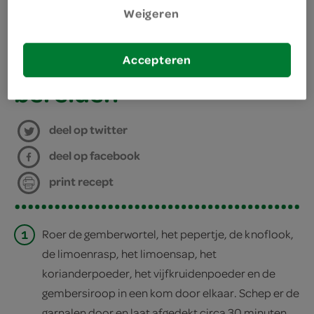
Weigeren
kies je winkel
300 gram grote garnalen
Accepteren
bereiden
deel op twitter
deel op facebook
print recept
1
Roer de gemberwortel, het pepertje, de knoflook,
de limoenrasp, het limoensap, het
korianderpoeder, het vijfkruidenpoeder en de
gembersiroop in een kom door elkaar. Schep er de
garnalen door en laat afgedekt circa 30 minuten