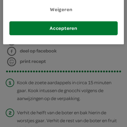
kies je winkel
Weigeren
bereiden
Accepteren
deel op twitter
deel op facebook
print recept
1
Kook de zoete aardappels in circa 15 minuten
gaar. Kook intussen de gnocchi volgens de
aanwijzingen op de verpakking.
2
Verhit de helft van de boter en bak hierin de
worstjes gaar. Verhit de rest van de boter en fruit