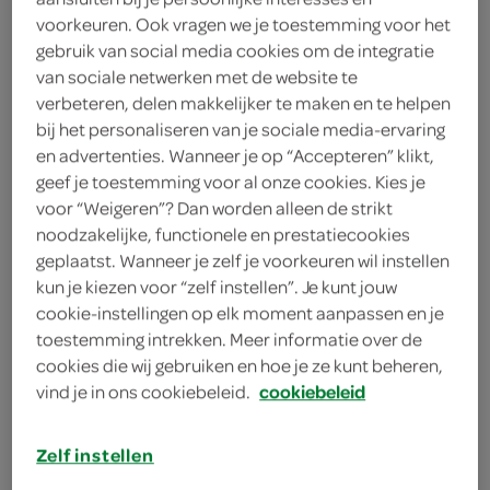
1 bosje peterselie
voorkeuren. Ook vragen we je toestemming voor het
gebruik van social media cookies om de integratie
3 eetlepels wittewijnazijn
van sociale netwerken met de website te
verbeteren, delen makkelijker te maken en te helpen
150 milliliter room
bij het personaliseren van je sociale media-ervaring
en advertenties. Wanneer je op “Accepteren” klikt,
2 teentjes knoflook
geef je toestemming voor al onze cookies. Kies je
voor “Weigeren”? Dan worden alleen de strikt
2 uien
noodzakelijke, functionele en prestatiecookies
geplaatst. Wanneer je zelf je voorkeuren wil instellen
4 rundersaucijzen
kun je kiezen voor “zelf instellen”. Je kunt jouw
cookie-instellingen op elk moment aanpassen en je
30 gram boter
toestemming intrekken. Meer informatie over de
cookies die wij gebruiken en hoe je ze kunt beheren,
500 gram gnocchi
vind je in ons cookiebeleid.
cookiebeleid
2 grote zoete aardappels
Zelf instellen