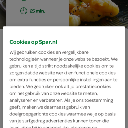
25 min.
romige gnocchi
Cookies op Spar.nl
met zoete
Wij gebruiken cookies en vergelijkbare
technologieën wanneer je onze website bezoekt. We
aardappel en
gebruiken altijd strikt noodzakelijke cookies om te
zorgen dat de website werkt en functionele cookies
saucijsjes
om extra functies en persoonlijke instellingen aan te
bieden. We gebruiken ook altijd prestatiecookies
om het gebruik van onze website te meten,
analyseren en verbeteren. Als je ons toestemming
ingrediënten
geeft, maken we daarnaast gebruik van
doelgroepgerichte cookies waarmee we je op basis
van je surfgedrag advertenties kunnen tonen die
aansluiten bij je persoonlijke interesses en