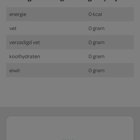
energie
0 kcal
vet
0 gram
verzadigd vet
0 gram
koolhydraten
0 gram
eiwit
0 gram