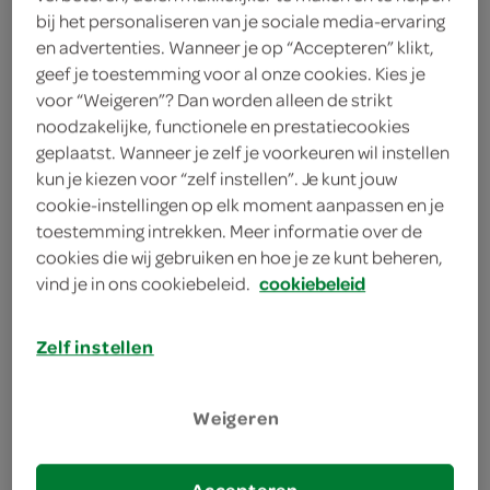
250 gram zelfrijzend bakmeel
bij het personaliseren van je sociale media-ervaring
en advertenties. Wanneer je op “Accepteren” klikt,
geef je toestemming voor al onze cookies. Kies je
kies je winkel
voor “Weigeren”? Dan worden alleen de strikt
noodzakelijke, functionele en prestatiecookies
geplaatst. Wanneer je zelf je voorkeuren wil instellen
bereiden
kun je kiezen voor “zelf instellen”. Je kunt jouw
cookie-instellingen op elk moment aanpassen en je
toestemming intrekken. Meer informatie over de
deel op twitter
cookies die wij gebruiken en hoe je ze kunt beheren,
deel op facebook
vind je in ons cookiebeleid.
cookiebeleid
print recept
Zelf instellen
1
Kneed in een kom het zelfrijzend bakmeel met de
Weigeren
zonnebloemolie, een snuf zout en het water tot
een soepel deeg.