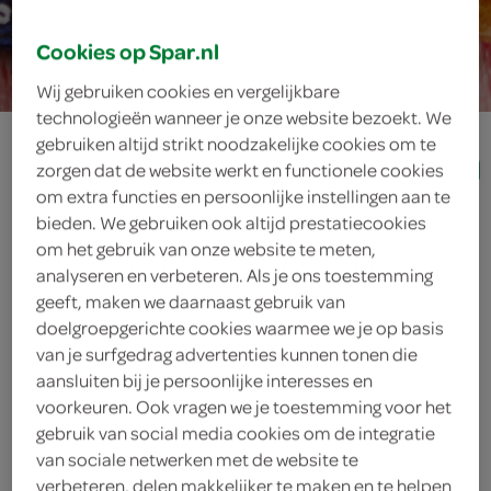
20 min.
Cookies op Spar.nl
Wij gebruiken cookies en vergelijkbare
technologieën wanneer je onze website bezoekt. We
rotipannenkoeken
gebruiken altijd strikt noodzakelijke cookies om te
zorgen dat de website werkt en functionele cookies
om extra functies en persoonlijke instellingen aan te
bieden. We gebruiken ook altijd prestatiecookies
ingrediënten
om het gebruik van onze website te meten,
analyseren en verbeteren. Als je ons toestemming
geeft, maken we daarnaast gebruik van
doelgroepgerichte cookies waarmee we je op basis
3 eetlepels boter
van je surfgedrag advertenties kunnen tonen die
aansluiten bij je persoonlijke interesses en
150 milliliter water
voorkeuren. Ook vragen we je toestemming voor het
gebruik van social media cookies om de integratie
2 eetlepels zonnebloemolie
van sociale netwerken met de website te
verbeteren, delen makkelijker te maken en te helpen