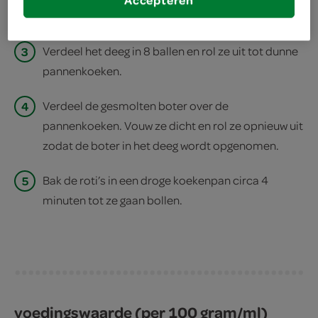
Accepteren
2
Dek de kom af en laat 30 minuten rijzen.
3
Verdeel het deeg in 8 ballen en rol ze uit tot dunne
pannenkoeken.
4
Verdeel de gesmolten boter over de
pannenkoeken. Vouw ze dicht en rol ze opnieuw uit
zodat de boter in het deeg wordt opgenomen.
5
Bak de roti’s in een droge koekenpan circa 4
minuten tot ze gaan bollen.
voedingswaarde (per 100 gram/ml)