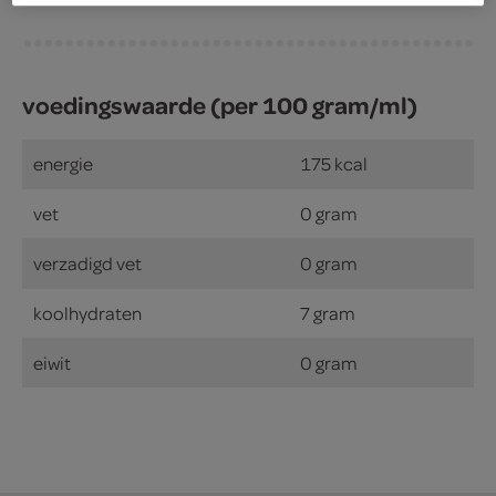
voedingswaarde (per 100 gram/ml)
energie
175 kcal
vet
0 gram
verzadigd vet
0 gram
koolhydraten
7 gram
eiwit
0 gram