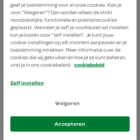
200 gram verse aardbeien
geef je toestemming voor al onze cookies. Kies je
voor “Weigeren”? Dan worden alleen de strikt
200 milliliter roodfruit-
noodzakelijke, functionele en prestatiecookies
mineraalwater
geplaatst. Wanneer je zelf je voorkeuren wil instellen
kun je kiezen voor “zelf instellen”. Je kunt jouw
2 liter prosecco
cookie-instellingen op elk moment aanpassen en je
toestemming intrekken. Meer informatie over de
cookies die wij gebruiken en hoe je ze kunt beheren,
kies je winkel
vind je in ons cookiebeleid.
cookiebeleid
bereiden
Zelf instellen
deel op twitter
Weigeren
deel op facebook
Accepteren
print recept