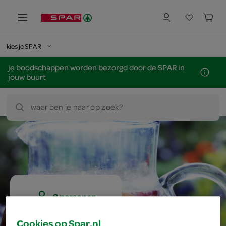
kies je SPAR
je boodschappen worden bezorgd door de SPAR in
jouw buurt
waar ben je naar op zoek?
8 personen
eenvoudig
Cookies op Spar.nl