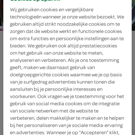
Wij gebruiken cookies en vergelijkbare
10 min.
technologieën wanneer je onze website bezoekt. We
gebruiken altijd strikt noodzakelijke cookies om te
zorgen dat de website werkt en functionele cookies
roze fruitbowl
om extra functies en persoonlijke instellingen aan te
bieden. We gebruiken ook altijd prestatiecookies
om het gebruik van onze website te meten,
analyseren en verbeteren. Als je ons toestemming
ingrediënten
geeft, maken we daarnaast gebruik van
doelgroepgerichte cookies waarmee we je op basis
van je surfgedrag advertenties kunnen tonen die
aansluiten bij je persoonlijke interesses en
10 ijsblokjes
voorkeuren. Ook vragen we je toestemming voor het
gebruik van social media cookies om de integratie
5 takjes verse munt
van sociale netwerken met de website te
verbeteren, delen makkelijker te maken en te helpen
1 limoen
bij het personaliseren van je sociale media-ervaring
en advertenties. Wanneer je op “Accepteren” klikt,