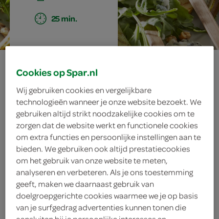
25 min.
salade met
Cookies op Spar.nl
gegrilde peer,
Wij gebruiken cookies en vergelijkbare
technologieën wanneer je onze website bezoekt. We
blauwe kaas en
gebruiken altijd strikt noodzakelijke cookies om te
zorgen dat de website werkt en functionele cookies
walnotendressing
om extra functies en persoonlijke instellingen aan te
bieden. We gebruiken ook altijd prestatiecookies
om het gebruik van onze website te meten,
analyseren en verbeteren. Als je ons toestemming
ingrediënten
geeft, maken we daarnaast gebruik van
doelgroepgerichte cookies waarmee we je op basis
van je surfgedrag advertenties kunnen tonen die
aansluiten bij je persoonlijke interesses en