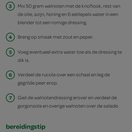
3
Mix 50 gram walnoten met de knoflook, rest van
de olie, azijn, honing en 6 eetlepels water in een
blender tot een romige dressing.
4
Breng op smaak met zout en peper.
5
Voeg eventueel extra water toe als de dressing te
dik is.
6
Verdeel de rucola over een schaal en leg de
gegrilde peer erop.
7
Giet de walnotendressing erover en verdeel de
gorgonzola en overige walnoten over de salade.
bereidingstip