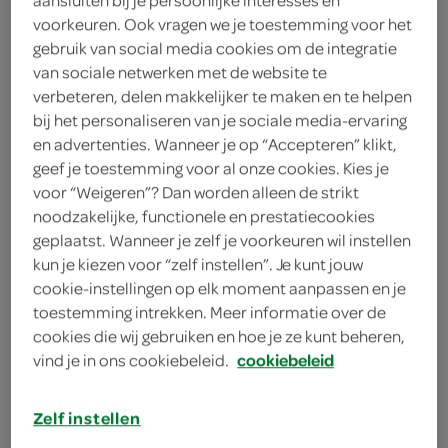
75 gram gorgonzola
voorkeuren. Ook vragen we je toestemming voor het
gebruik van social media cookies om de integratie
125 gram rucola
van sociale netwerken met de website te
verbeteren, delen makkelijker te maken en te helpen
1 eetlepel honing
bij het personaliseren van je sociale media-ervaring
en advertenties. Wanneer je op “Accepteren” klikt,
3 eetlepels appelazijn
geef je toestemming voor al onze cookies. Kies je
voor “Weigeren”? Dan worden alleen de strikt
teentje knoflook
noodzakelijke, functionele en prestatiecookies
geplaatst. Wanneer je zelf je voorkeuren wil instellen
75 gram walnoten
kun je kiezen voor “zelf instellen”. Je kunt jouw
cookie-instellingen op elk moment aanpassen en je
6 eetlepels olijfolie
toestemming intrekken. Meer informatie over de
cookies die wij gebruiken en hoe je ze kunt beheren,
2 peren
vind je in ons cookiebeleid.
cookiebeleid
kies je winkel
Zelf instellen