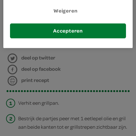
benodigdheden
Weigeren
grillpan
Accepteren
bereiden
deel op twitter
deel op facebook
print recept
1
Verhit een grillpan.
2
Bestrijk de partjes peer met 1 eetlepel olie en gril
aan beide kanten tot er grillstrepen zichtbaar zijn.