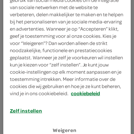
2 eetlepels verse bieslook
van sociale netwerken met de website te
verbeteren, delen makkelijker te maken en te helpen
1 snufje paprikapoeder
bij het personaliseren van je sociale media-ervaring
en advertenties. Wanneer je op “Accepteren” klikt,
6 eieren
geef je toestemming voor al onze cookies. Kies je
voor “Weigeren”? Dan worden alleen de strikt
noodzakelijke, functionele en prestatiecookies
kies je winkel
geplaatst. Wanneer je zelf je voorkeuren wil instellen
kun je kiezen voor “zelf instellen”. Je kunt jouw
cookie-instellingen op elk moment aanpassen en je
bereiden
toestemming intrekken. Meer informatie over de
cookies die wij gebruiken en hoe je ze kunt beheren,
deel op twitter
vind je in ons cookiebeleid.
cookiebeleid
deel op facebook
Zelf instellen
print recept
Weigeren