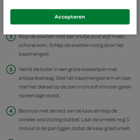
1
Klop de eidooiers met versgemalen peper en
paprikapoeder los. Klop de bieslook en de helft
Accepteren
van de kaas erdoorheen.
2
Klop de eiwitten met een snufje zout stijf in een
schone kom. Schep de eiwitten rustig door het
kaasmengsel.
3
Verhit de boter in een grote koekenpan met
antiaanbaklaag. Giet het kaasmengsel erin en laat
met het deksel op de pan in circa 8 minuten garen
op een lage stand.
4
Bestrooi met de rest van de kaas en klap de
omelet voorzichtig dubbel. Laat de omelet nog 1
minuut in de pan liggen zodat de kaas goed smelt.