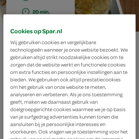
20 min.
Cookies op Spar.nl
schuimomelet
Wij gebruiken cookies en vergelijkbare
technologieën wanneer je onze website bezoekt. We
met gruyere
gebruiken altijd strikt noodzakelijke cookies om te
zorgen dat de website werkt en functionele cookies
om extra functies en persoonlijke instellingen aan te
bieden. We gebruiken ook altijd prestatiecookies
ingrediënten
om het gebruik van onze website te meten,
analyseren en verbeteren. Als je ons toestemming
geeft, maken we daarnaast gebruik van
doelgroepgerichte cookies waarmee we je op basis
1 eetlepel boter
van je surfgedrag advertenties kunnen tonen die
aansluiten bij je persoonlijke interesses en
100 gram gruyère
voorkeuren. Ook vragen we je toestemming voor het
gebruik van social media cookies om de integratie