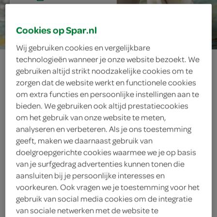
15 min.
Cookies op Spar.nl
Wij gebruiken cookies en vergelijkbare
technologieën wanneer je onze website bezoekt. We
sintallabub
gebruiken altijd strikt noodzakelijke cookies om te
zorgen dat de website werkt en functionele cookies
om extra functies en persoonlijke instellingen aan te
bieden. We gebruiken ook altijd prestatiecookies
ingrediënten
om het gebruik van onze website te meten,
analyseren en verbeteren. Als je ons toestemming
geeft, maken we daarnaast gebruik van
doelgroepgerichte cookies waarmee we je op basis
1 theelepel kaneelpoeder
van je surfgedrag advertenties kunnen tonen die
aansluiten bij je persoonlijke interesses en
4 eetlepels amandelschaafsel
voorkeuren. Ook vragen we je toestemming voor het
gebruik van social media cookies om de integratie
100 gram speculaasjes
van sociale netwerken met de website te