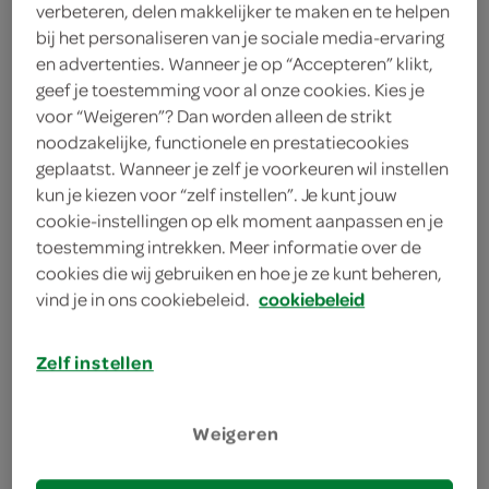
2 eetlepels koffielikeur
verbeteren, delen makkelijker te maken en te helpen
bij het personaliseren van je sociale media-ervaring
2 eetlepels amaretto
en advertenties. Wanneer je op “Accepteren” klikt,
geef je toestemming voor al onze cookies. Kies je
4 eetlepels lichtbruine
voor “Weigeren”? Dan worden alleen de strikt
basterdsuiker
noodzakelijke, functionele en prestatiecookies
geplaatst. Wanneer je zelf je voorkeuren wil instellen
500 milliliter slagroom
kun je kiezen voor “zelf instellen”. Je kunt jouw
cookie-instellingen op elk moment aanpassen en je
toestemming intrekken. Meer informatie over de
kies je winkel
cookies die wij gebruiken en hoe je ze kunt beheren,
vind je in ons cookiebeleid.
cookiebeleid
benodigdheden
Zelf instellen
4 hoge glazen
Weigeren
bereiden