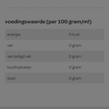
voedingswaarde (per 100 gram/ml)
energie
0 kcal
vet
0 gram
verzadigd vet
0 gram
koolhydraten
0 gram
eiwit
0 gram