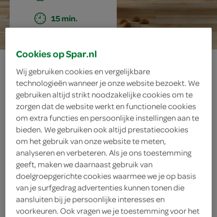
15 min.
Cookies op Spar.nl
sinterklaastrifle
Wij gebruiken cookies en vergelijkbare
technologieën wanneer je onze website bezoekt. We
gebruiken altijd strikt noodzakelijke cookies om te
zorgen dat de website werkt en functionele cookies
ingrediënten
om extra functies en persoonlijke instellingen aan te
bieden. We gebruiken ook altijd prestatiecookies
om het gebruik van onze website te meten,
analyseren en verbeteren. Als je ons toestemming
50 gram chocoladekruidnoten
geeft, maken we daarnaast gebruik van
doelgroepgerichte cookies waarmee we je op basis
500 milliliter vanillevla
van je surfgedrag advertenties kunnen tonen die
8 sinterklaas-chocolaatjes
aansluiten bij je persoonlijke interesses en
voorkeuren. Ook vragen we je toestemming voor het