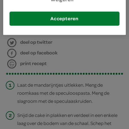
glazen schaal
vershoudfolie
Accepteren
bereiden
deel op twitter
deel op facebook
print recept
1
Laat de mandarijntjes uitlekken. Meng de
roomkaas met de speculoospasta. Meng de
slagroom met de speculaaskruiden.
2
Snijd de cake in plakken en verdeel in een enkele
laag over de bodem van de schaal. Schep het