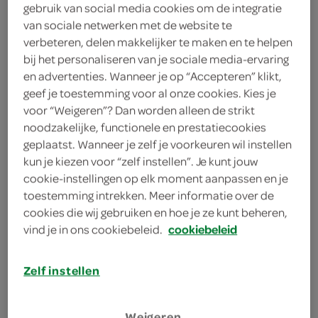
chocoladecake
gebruik van social media cookies om de integratie
van sociale netwerken met de website te
1 theelepel koek- en
verbeteren, delen makkelijker te maken en te helpen
speculaaskruiden
bij het personaliseren van je sociale media-ervaring
en advertenties. Wanneer je op “Accepteren” klikt,
500 milliliter slagroom uit spuitbus
geef je toestemming voor al onze cookies. Kies je
voor “Weigeren”? Dan worden alleen de strikt
4 eetlepels speculoospasta
noodzakelijke, functionele en prestatiecookies
geplaatst. Wanneer je zelf je voorkeuren wil instellen
100 gram roomkaas
kun je kiezen voor “zelf instellen”. Je kunt jouw
cookie-instellingen op elk moment aanpassen en je
1 blik mandarijn op siroop
toestemming intrekken. Meer informatie over de
cookies die wij gebruiken en hoe je ze kunt beheren,
vind je in ons cookiebeleid.
cookiebeleid
kies je winkel
Zelf instellen
benodigdheden
Weigeren