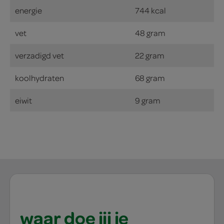
energie
744 kcal
vet
48 gram
verzadigd vet
22 gram
koolhydraten
68 gram
eiwit
9 gram
waar doe jij je