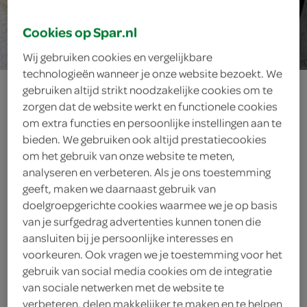
15 min.
Cookies op Spar.nl
Wij gebruiken cookies en vergelijkbare
technologieën wanneer je onze website bezoekt. We
slaschuitjes met
gebruiken altijd strikt noodzakelijke cookies om te
zorgen dat de website werkt en functionele cookies
eiersalade
om extra functies en persoonlijke instellingen aan te
bieden. We gebruiken ook altijd prestatiecookies
om het gebruik van onze website te meten,
analyseren en verbeteren. Als je ons toestemming
ingrediënten
geeft, maken we daarnaast gebruik van
doelgroepgerichte cookies waarmee we je op basis
van je surfgedrag advertenties kunnen tonen die
aansluiten bij je persoonlijke interesses en
1 kropje little gem
voorkeuren. Ook vragen we je toestemming voor het
gebruik van social media cookies om de integratie
sjalot
van sociale netwerken met de website te
verbeteren, delen makkelijker te maken en te helpen