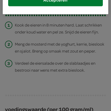
Accepteren
print recept
1
Kook de eieren in 8 minuten hard. Laat schrikken
onder koud water en pel ze. Snijd de eieren fijn.
2
Meng de mosterd met de yoghurt, kerrie, bieslook
en sjalot. Breng op smaak met zout en peper.
3
Verdeel de eiersalade over de slablaadjes en
bestrooi naar wens met extra bieslook.
voedingswaarde (per 100 gram/ml)