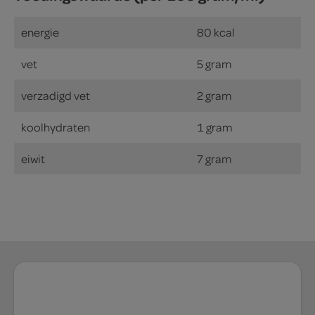
energie
80 kcal
vet
5 gram
verzadigd vet
2 gram
koolhydraten
1 gram
eiwit
7 gram