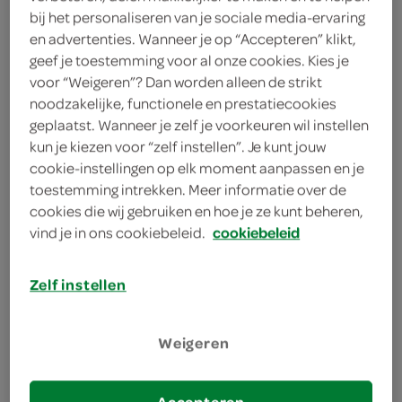
2 sprieten bieslook
bij het personaliseren van je sociale media-ervaring
en advertenties. Wanneer je op “Accepteren” klikt,
theelepel kerriepoeder
geef je toestemming voor al onze cookies. Kies je
voor “Weigeren”? Dan worden alleen de strikt
2 eetlepels yoghurt
noodzakelijke, functionele en prestatiecookies
geplaatst. Wanneer je zelf je voorkeuren wil instellen
1 theelepel mosterd
kun je kiezen voor “zelf instellen”. Je kunt jouw
cookie-instellingen op elk moment aanpassen en je
4 eieren
toestemming intrekken. Meer informatie over de
cookies die wij gebruiken en hoe je ze kunt beheren,
kies je winkel
vind je in ons cookiebeleid.
cookiebeleid
Zelf instellen
bereiden
Weigeren
deel op twitter
deel op facebook