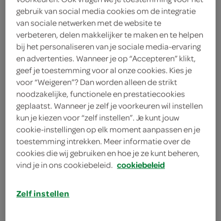
1 paksoi
gebruik van social media cookies om de integratie
van sociale netwerken met de website te
theelepel sambal oelek
verbeteren, delen makkelijker te maken en te helpen
bij het personaliseren van je sociale media-ervaring
2 eetlepels ketjap manis
en advertenties. Wanneer je op “Accepteren” klikt,
geef je toestemming voor al onze cookies. Kies je
125 milliliter vleesbouillon van
voor “Weigeren”? Dan worden alleen de strikt
tablet
noodzakelijke, functionele en prestatiecookies
geplaatst. Wanneer je zelf je voorkeuren wil instellen
1 ui
kun je kiezen voor “zelf instellen”. Je kunt jouw
4 eetlepels zonnebloemolie
cookie-instellingen op elk moment aanpassen en je
toestemming intrekken. Meer informatie over de
4 eetlepels arachideolie
cookies die wij gebruiken en hoe je ze kunt beheren,
vind je in ons cookiebeleid.
cookiebeleid
227 gram ananasstukjes
Zelf instellen
4 slavinken
kies je winkel