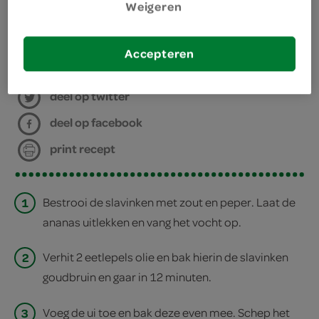
Weigeren
bereiden
Accepteren
deel op twitter
deel op facebook
print recept
1
Bestrooi de slavinken met zout en peper. Laat de
ananas uitlekken en vang het vocht op.
2
Verhit 2 eetlepels olie en bak hierin de slavinken
goudbruin en gaar in 12 minuten.
3
Voeg de ui toe en bak deze even mee. Schep het