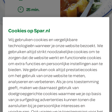
25 min.
Cookies op Spar.nl
slavinken met
Wij gebruiken cookies en vergelijkbare
ananas en paksoi
technologieën wanneer je onze website bezoekt. We
gebruiken altijd strikt noodzakelijke cookies om te
zorgen dat de website werkt en functionele cookies
om extra functies en persoonlijke instellingen aan te
ingrediënten
bieden. We gebruiken ook altijd prestatiecookies
om het gebruik van onze website te meten,
analyseren en verbeteren. Als je ons toestemming
geeft, maken we daarnaast gebruik van
2 theelepels maizena
doelgroepgerichte cookies waarmee we je op basis
van je surfgedrag advertenties kunnen tonen die
2 theelepels allesbinders
aansluiten bij je persoonlijke interesses en
voorkeuren. Ook vragen we je toestemming voor het