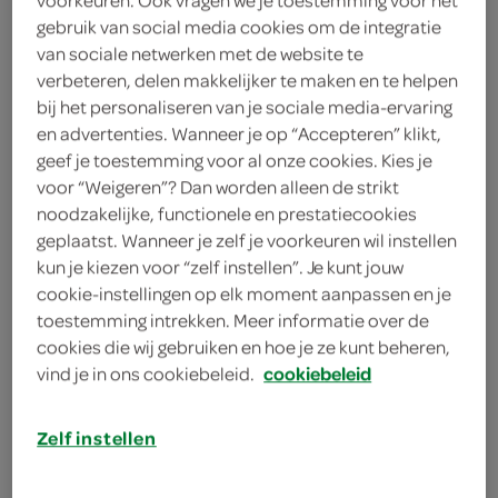
voorkeuren. Ook vragen we je toestemming voor het
gebruik van social media cookies om de integratie
van sociale netwerken met de website te
1 snuf zout
verbeteren, delen makkelijker te maken en te helpen
bij het personaliseren van je sociale media-ervaring
1 snuf versgemalen peper
en advertenties. Wanneer je op “Accepteren” klikt,
geef je toestemming voor al onze cookies. Kies je
1 klontje roomboter
voor “Weigeren”? Dan worden alleen de strikt
noodzakelijke, functionele en prestatiecookies
300 gram stoofpeertjes
geplaatst. Wanneer je zelf je voorkeuren wil instellen
kun je kiezen voor “zelf instellen”. Je kunt jouw
2 eetlepels fijngesneden
cookie-instellingen op elk moment aanpassen en je
krulpeterselie
toestemming intrekken. Meer informatie over de
cookies die wij gebruiken en hoe je ze kunt beheren,
400 gram voorgekookte
vind je in ons cookiebeleid.
cookiebeleid
aardappels
1 plakje peperkoek
Zelf instellen
2 eetlepels grove mosterd