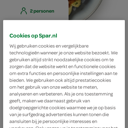
2 personen
Cookies op Spar.nl
snel stoofpotje
Wij gebruiken cookies en vergelijkbare
van
technologieën wanneer je onze website bezoekt. We
gebruiken altijd strikt noodzakelijke cookies om te
runderreepjes
zorgen dat de website werkt en functionele cookies
om extra functies en persoonlijke instellingen aan te
met peperkoek
bieden. We gebruiken ook altijd prestatiecookies
om het gebruik van onze website te meten,
en bockbier
analyseren en verbeteren. Als je ons toestemming
geeft, maken we daarnaast gebruik van
doelgroepgerichte cookies waarmee we je op basis
van je surfgedrag advertenties kunnen tonen die
ingrediënten
aansluiten bij je persoonlijke interesses en