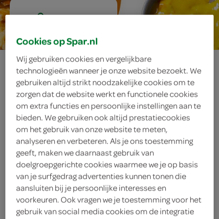
2 personen
Cookies op Spar.nl
Wij gebruiken cookies en vergelijkbare
snelle hutspot
technologieën wanneer je onze website bezoekt. We
gebruiken altijd strikt noodzakelijke cookies om te
zorgen dat de website werkt en functionele cookies
om extra functies en persoonlijke instellingen aan te
ingrediënten
bieden. We gebruiken ook altijd prestatiecookies
om het gebruik van onze website te meten,
analyseren en verbeteren. Als je ons toestemming
geeft, maken we daarnaast gebruik van
1 zout
doelgroepgerichte cookies waarmee we je op basis
van je surfgedrag advertenties kunnen tonen die
1 versgemalen peper
aansluiten bij je persoonlijke interesses en
voorkeuren. Ook vragen we je toestemming voor het
1 eetlepel piccalilly
gebruik van social media cookies om de integratie