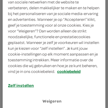
2 gebraden gehaktballen
van sociale netwerken met de website te
verbeteren, delen makkelijker te maken en te helpen
15 centiliter melk
bij het personaliseren van je sociale media-ervaring
en advertenties. Wanneer je op “Accepteren” klikt,
1 klont boter
geef je toestemming voor al onze cookies. Kies je
voor “Weigeren”? Dan worden alleen de strikt
300 gram hutspotgroente
noodzakelijke, functionele en prestatiecookies
(gesneden ui en winterwortel)
geplaatst. Wanneer je zelf je voorkeuren wil instellen
kun je kiezen voor “zelf instellen”. Je kunt jouw
400 gram voorgekookte kruimige
cookie-instellingen op elk moment aanpassen en je
aardappels
toestemming intrekken. Meer informatie over de
cookies die wij gebruiken en hoe je ze kunt beheren,
vind je in ons cookiebeleid.
cookiebeleid
kies je winkel
Zelf instellen
bereiden
Weigeren
deel op twitter