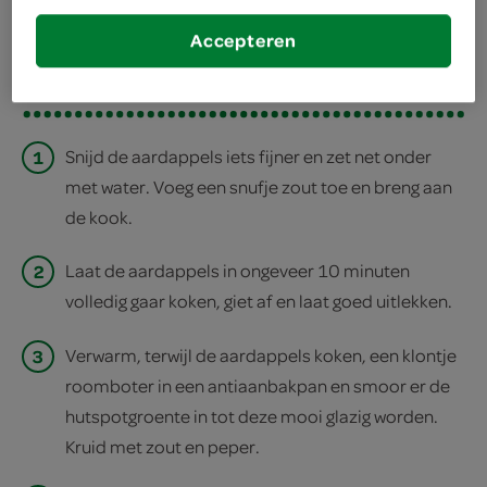
deel op facebook
Accepteren
print recept
1
Snijd de aardappels iets fijner en zet net onder
met water. Voeg een snufje zout toe en breng aan
de kook.
2
Laat de aardappels in ongeveer 10 minuten
volledig gaar koken, giet af en laat goed uitlekken.
3
Verwarm, terwijl de aardappels koken, een klontje
roomboter in een antiaanbakpan en smoor er de
hutspotgroente in tot deze mooi glazig worden.
Kruid met zout en peper.