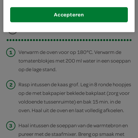
deel op twitter
Accepteren
deel op facebook
print recept
1
Verwarm de oven voor op 180°C. Verwarm de
tomatenblokjes met 200 ml water in een soeppan
op de lage stand.
2
Rasp intussen de kaas grof. Leg in 8 ronde hoopjes
op de met bakpapier beklede bakplaat (zorg voor
voldoende tussenruimte) en bak 15 min. in de
oven. Haal uit de oven en laat volledig afkoelen.
3
Haal intussen de soeppan van de warmtebron en
pureer met de staafmixer. Breng op smaak met