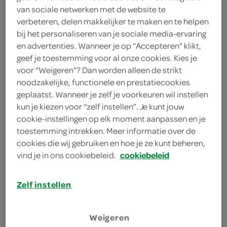
75 gram Grana Padano kaas
van sociale netwerken met de website te
verbeteren, delen makkelijker te maken en te helpen
4 eetlepels zonnebloemolie
bij het personaliseren van je sociale media-ervaring
en advertenties. Wanneer je op “Accepteren” klikt,
3 blikken tomatenblokjes knoflook
geef je toestemming voor al onze cookies. Kies je
en ui
voor “Weigeren”? Dan worden alleen de strikt
noodzakelijke, functionele en prestatiecookies
geplaatst. Wanneer je zelf je voorkeuren wil instellen
kies je winkel
kun je kiezen voor “zelf instellen”. Je kunt jouw
cookie-instellingen op elk moment aanpassen en je
benodigdheden
toestemming intrekken. Meer informatie over de
cookies die wij gebruiken en hoe je ze kunt beheren,
vind je in ons cookiebeleid.
cookiebeleid
bakplaat met bakpapier
staafmixer
Zelf instellen
bereiden
Weigeren