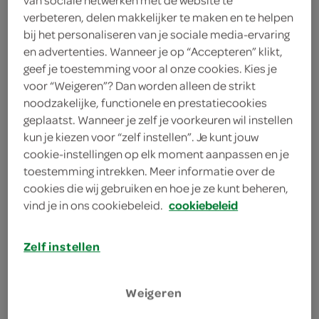
4 eetlepels Parmezaanse kaas
verbeteren, delen makkelijker te maken en te helpen
bij het personaliseren van je sociale media-ervaring
150 milliliter olijfolie
en advertenties. Wanneer je op “Accepteren” klikt,
geef je toestemming voor al onze cookies. Kies je
70 gram verse basilicum
voor “Weigeren”? Dan worden alleen de strikt
noodzakelijke, functionele en prestatiecookies
50 gram pijnboompitten
geplaatst. Wanneer je zelf je voorkeuren wil instellen
kun je kiezen voor “zelf instellen”. Je kunt jouw
2 teentjes knoflook
cookie-instellingen op elk moment aanpassen en je
toestemming intrekken. Meer informatie over de
200 gram ontbijtspek
cookies die wij gebruiken en hoe je ze kunt beheren,
vind je in ons cookiebeleid.
cookiebeleid
kies je winkel
Zelf instellen
bereiden
Weigeren