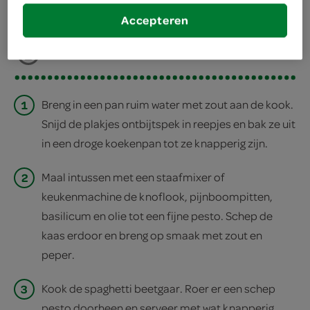
deel op twitter
Accepteren
deel op facebook
print recept
1
Breng in een pan ruim water met zout aan de kook.
Snijd de plakjes ontbijtspek in reepjes en bak ze uit
in een droge koekenpan tot ze knapperig zijn.
2
Maal intussen met een staafmixer of
keukenmachine de knoflook, pijnboompitten,
basilicum en olie tot een fijne pesto. Schep de
kaas erdoor en breng op smaak met zout en
peper.
3
Kook de spaghetti beetgaar. Roer er een schep
pesto doorheen en serveer met wat knapperig