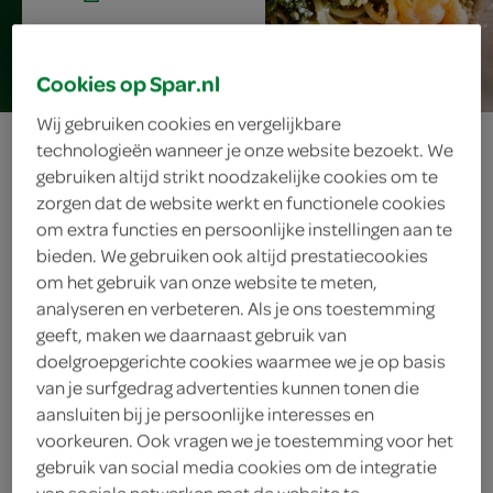
15 min.
Cookies op Spar.nl
Wij gebruiken cookies en vergelijkbare
spaghetti met
technologieën wanneer je onze website bezoekt. We
gebruiken altijd strikt noodzakelijke cookies om te
knapperig spek
zorgen dat de website werkt en functionele cookies
om extra functies en persoonlijke instellingen aan te
en pesto
bieden. We gebruiken ook altijd prestatiecookies
om het gebruik van onze website te meten,
analyseren en verbeteren. Als je ons toestemming
geeft, maken we daarnaast gebruik van
ingrediënten
doelgroepgerichte cookies waarmee we je op basis
van je surfgedrag advertenties kunnen tonen die
aansluiten bij je persoonlijke interesses en
voorkeuren. Ook vragen we je toestemming voor het
300 gram spaghetti
gebruik van social media cookies om de integratie
van sociale netwerken met de website te