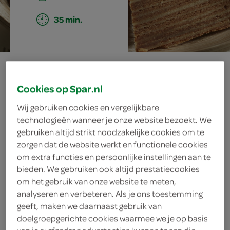
35 min.
spekkoek
Cookies op Spar.nl
Wij gebruiken cookies en vergelijkbare
ingrediënten
technologieën wanneer je onze website bezoekt. We
gebruiken altijd strikt noodzakelijke cookies om te
zorgen dat de website werkt en functionele cookies
om extra functies en persoonlijke instellingen aan te
2 theelepels nootmuskaatpoeder
bieden. We gebruiken ook altijd prestatiecookies
om het gebruik van onze website te meten,
2 theelepels kruidnagelpoeder
analyseren en verbeteren. Als je ons toestemming
geeft, maken we daarnaast gebruik van
2 theelepels kardemompoeder
doelgroepgerichte cookies waarmee we je op basis