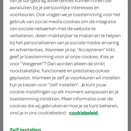
van je surfgedrag advertenties kunnen tonen die
4 theelepels gestampte muisjes
aansluiten bij je persoonlijke interesses en
voorkeuren. Ook vragen we je toestemming voor het
4 theelepels anijspoeder
gebruik van social media cookies om de integratie
van sociale netwerken met de website te
3 eetlepels kaneelpoeder
verbeteren, delen makkelijker te maken en te helpen
125 gram bloem
bij het personaliseren van je sociale media-ervaring
en advertenties. Wanneer je op “Accepteren” klikt,
10 eieren
geef je toestemming voor al onze cookies. Kies je
voor “Weigeren”? Dan worden alleen de strikt
2 zakjes vanillesuiker
noodzakelijke, functionele en prestatiecookies
geplaatst. Wanneer je zelf je voorkeuren wil instellen
250 gram witte basterdsuiker
kun je kiezen voor “zelf instellen”. Je kunt jouw
cookie-instellingen op elk moment aanpassen en je
400 gram boter
toestemming intrekken. Meer informatie over de
cookies die wij gebruiken en hoe je ze kunt beheren,
vind je in ons cookiebeleid.
cookiebeleid
kies je winkel
Zelf instellen