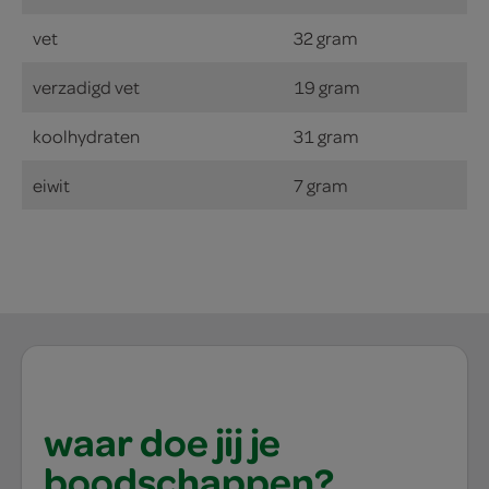
vet
32 gram
verzadigd vet
19 gram
koolhydraten
31 gram
eiwit
7 gram
waar doe jij je
boodschappen?