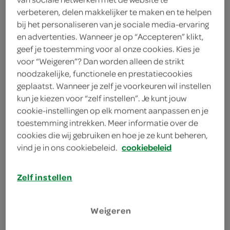
4 eetlepels sojadrank
verbeteren, delen makkelijker te maken en te helpen
bij het personaliseren van je sociale media-ervaring
2 eetlepels speculaaskruiden
en advertenties. Wanneer je op “Accepteren” klikt,
geef je toestemming voor al onze cookies. Kies je
100 gram bruine basterdsuiker
voor “Weigeren”? Dan worden alleen de strikt
noodzakelijke, functionele en prestatiecookies
1 theelepel bakpoeder
geplaatst. Wanneer je zelf je voorkeuren wil instellen
kun je kiezen voor “zelf instellen”. Je kunt jouw
250 gram speltmeel
cookie-instellingen op elk moment aanpassen en je
toestemming intrekken. Meer informatie over de
kies je winkel
cookies die wij gebruiken en hoe je ze kunt beheren,
vind je in ons cookiebeleid.
cookiebeleid
benodigdheden
Zelf instellen
bakplaat met bakpapier
Weigeren
bereiden