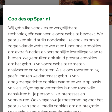
15 min.
Cookies op Spar.nl
Wij gebruiken cookies en vergelijkbare
spelt-
technologieën wanneer je onze website bezoekt. We
gebruiken altijd strikt noodzakelijke cookies om te
speculaasbrokken
zorgen dat de website werkt en functionele cookies
om extra functies en persoonlijke instellingen aan te
bieden. We gebruiken ook altijd prestatiecookies
om het gebruik van onze website te meten,
ingrediënten
analyseren en verbeteren. Als je ons toestemming
geeft, maken we daarnaast gebruik van
doelgroepgerichte cookies waarmee we je op basis
van je surfgedrag advertenties kunnen tonen die
1 eidooier
aansluiten bij je persoonlijke interesses en
voorkeuren. Ook vragen we je toestemming voor het
150 gram kokosolie
gebruik van social media cookies om de integratie
van sociale netwerken met de website te