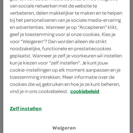
125 gram cherry-/kerstomaatjes
van sociale netwerken met de website te
verbeteren, delen makkelijker te maken en te helpen
2 eetlepels olijfolie
bij het personaliseren van je sociale media-ervaring
en advertenties. Wanneer je op “Accepteren” klikt,
2 eieren
geef je toestemming voor al onze cookies. Kies je
voor “Weigeren”? Dan worden alleen de strikt
250 milliliter melk
noodzakelijke, functionele en prestatiecookies
geplaatst. Wanneer je zelf je voorkeuren wil instellen
200 gram bloem
kun je kiezen voor “zelf instellen”. Je kunt jouw
cookie-instellingen op elk moment aanpassen en je
1 sjalot
toestemming intrekken. Meer informatie over de
cookies die wij gebruiken en hoe je ze kunt beheren,
4 sprieten bieslook
vind je in ons cookiebeleid.
cookiebeleid
300 gram diepvriesspinazie
Zelf instellen
kies je winkel
Weigeren