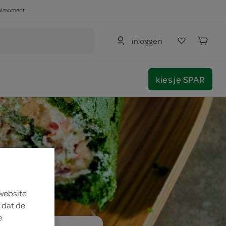
haalmoment
inloggen
kies je SPAR
 website
 dat de
e