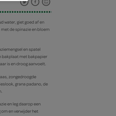
d water, giet goed af en
rs met de spinazie en bloem
naziemengsel en spatel
en bakplaat met bakpapier
aar is en droog aanvoelt.
kaas, zongedroogde
ieslook, grana padano, de
n.
zie en leg daarop een
 om en verwijder het