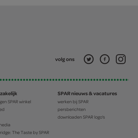
volg ons
zakelijk
SPAR nieuws & vacatures
igen
SPAR
winkel
werken bij
SPAR
oed
persberichten
downloaden
SPAR
logo's
edia
ridge: The Taste by
SPAR