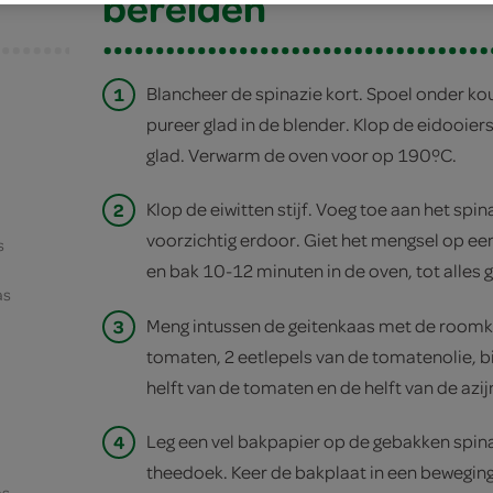
bereiden
1
Blancheer de spinazie kort. Spoel onder kou
pureer glad in de blender. Klop de eidooie
glad. Verwarm de oven voor op 190ºC.
2
Klop de eiwitten stijf. Voeg toe aan het spi
voorzichtig erdoor. Giet het mengsel op e
s
en bak 10-12 minuten in de oven, tot alles g
as
3
Meng intussen de geitenkaas met de room
tomaten, 2 eetlepels van de tomatenolie, b
helft van de tomaten en de helft van de azij
4
Leg een vel bakpapier op de gebakken spina
theedoek. Keer de bakplaat in een beweging
as