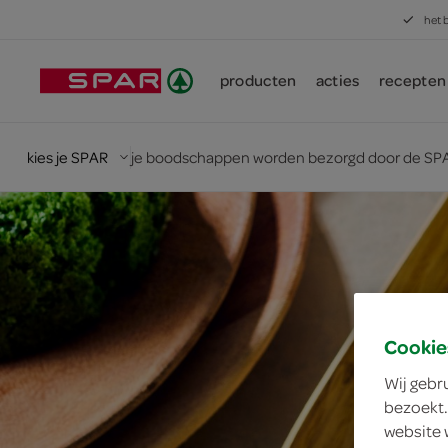
het 
producten
acties
recepten
kies je SPAR
je boodschappen worden bezorgd door de SPA
Cookie
Wij gebr
bezoekt.
website 