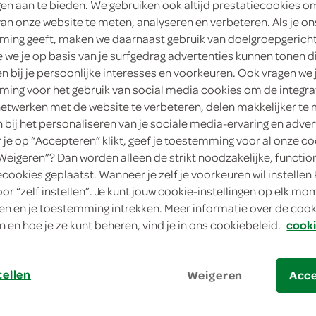
ngen aan te bieden. We gebruiken ook altijd prestatiecookies o
van onze website te meten, analyseren en verbeteren. Als je on
ing geeft, maken we daarnaast gebruik van doelgroepgerich
we je op basis van je surfgedrag advertenties kunnen tonen d
en bij je persoonlijke interesses en voorkeuren. Ook vragen we 
ing voor het gebruik van social media cookies om de integra
netwerken met de website te verbeteren, delen makkelijker te
n bij het personaliseren van je sociale media-ervaring en adver
je op “Accepteren” klikt, geef je toestemming voor al onze co
“Weigeren”? Dan worden alleen de strikt noodzakelijke, functio
eroulade met geitenkaas en tomaat
ecookies geplaatst. Wanneer je zelf je voorkeuren wil instellen 
oor “zelf instellen”. Je kunt jouw cookie-instellingen op elk m
roulade met geitenk
n en je toestemming intrekken. Meer informatie over de cooki
n en hoe je ze kunt beheren, vind je in ons cookiebeleid.
cooki
tellen
Weigeren
Acc