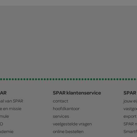
PAR
SPAR klantenservice
SPAR 
aal van
SPAR
contact
jouw e
ie en missie
hoofdkantoor
vastg
mule
services
export
O
veelgestelde vragen
SPAR
m
ademie
online bestellen
Smartf