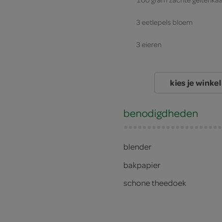
3 eetlepels bloem
3 eieren
450 gram spinazie
kies je winkel
benodigdheden
blender
bakpapier
schone theedoek