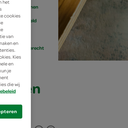
m het
4 personen
s
te cookies
gemiddeld
ie
je
25 min.
tie van
 maken en
hoofdgerecht
tenties.
okies. Kies
nele en
kun je
oment
aas en
es die wij
ebeleid
epteren