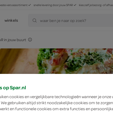
beste vers assortiment
snelle levering door jouw SPAR
kies zelf je bezorg- of af
winkels
waar ben je naar op zoek?
R in jouw buurt
s op Spar.nl
uiken cookies en vergelijkbare technologieën wanneer je onze
 We gebruiken altijd strikt noodzakelijke cookies om te zorgen
werkt en functionele cookies om extra functies en persoonlijk