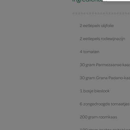
2 eetlepels olijfolie
2 eetlepels rodewijnazijn
4 tomaten
30 gram Parmezaanse kaa
30 gram Grana Padano-ka
1 bosje bieslook
6 zongedroogde tomaatjes
200 gram roomkaas
100 gram zachte geitenka