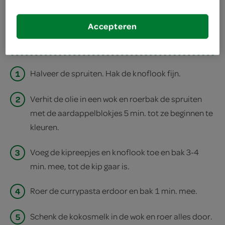
deel op facebook
Accepteren
print recept
1
Halveer de spruiten. Hak de knoflook fijn.
2
Verhit de olie in een wok en roerbak de spruiten
met de aardappelblokjes 5 min. tot ze beginnen te
kleuren.
3
Voeg de kipreepjes en knoflook toe en bak 3-4
min. mee, tot de kip gaar is.
4
Roer de currypasta erdoor en bak 1 min. mee.
5
Schenk de kokosmelk in de wok en roer alles door.