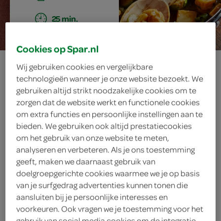
25 min.
Cookies op Spar.nl
spruitencurry
Wij gebruiken cookies en vergelijkbare
technologieën wanneer je onze website bezoekt. We
met kip
gebruiken altijd strikt noodzakelijke cookies om te
zorgen dat de website werkt en functionele cookies
om extra functies en persoonlijke instellingen aan te
bieden. We gebruiken ook altijd prestatiecookies
ingrediënten
om het gebruik van onze website te meten,
analyseren en verbeteren. Als je ons toestemming
geeft, maken we daarnaast gebruik van
doelgroepgerichte cookies waarmee we je op basis
2 bosuitjes
van je surfgedrag advertenties kunnen tonen die
aansluiten bij je persoonlijke interesses en
1 blik kokosmelk
voorkeuren. Ook vragen we je toestemming voor het
gebruik van social media cookies om de integratie