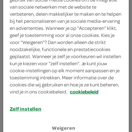
2 eetlepels rode currypasta
van sociale netwerken met de website te
verbeteren, delen makkelijker te maken en te helpen
350 gram kipdijfiletreepjes
bij het personaliseren van je sociale media-ervaring
en advertenties. Wanneer je op “Accepteren” klikt,
450 gram aardappelblokjes
geef je toestemming voor al onze cookies. Kies je
voor “Weigeren”? Dan worden alleen de strikt
3 eetlepels olie
noodzakelijke, functionele en prestatiecookies
geplaatst. Wanneer je zelf je voorkeuren wil instellen
2 teentjes knoflook
kun je kiezen voor “zelf instellen”. Je kunt jouw
500 gram spruitjes
cookie-instellingen op elk moment aanpassen en je
toestemming intrekken. Meer informatie over de
cookies die wij gebruiken en hoe je ze kunt beheren,
kies je winkel
vind je in ons cookiebeleid.
cookiebeleid
Zelf instellen
bereiden
Weigeren
deel op twitter