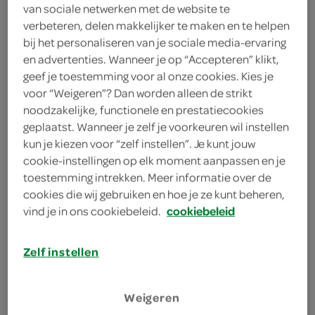
van sociale netwerken met de website te
150 milliliter warme melk
verbeteren, delen makkelijker te maken en te helpen
bij het personaliseren van je sociale media-ervaring
2 uien
en advertenties. Wanneer je op “Accepteren” klikt,
4 eetlepels extra vergine olijfolie
geef je toestemming voor al onze cookies. Kies je
voor “Weigeren”? Dan worden alleen de strikt
700 gram spinazie
noodzakelijke, functionele en prestatiecookies
geplaatst. Wanneer je zelf je voorkeuren wil instellen
1500 kilogram kruimige
kun je kiezen voor “zelf instellen”. Je kunt jouw
aardappels
cookie-instellingen op elk moment aanpassen en je
toestemming intrekken. Meer informatie over de
cookies die wij gebruiken en hoe je ze kunt beheren,
kies je winkel
vind je in ons cookiebeleid.
cookiebeleid
Zelf instellen
bereiden
Weigeren
deel op twitter