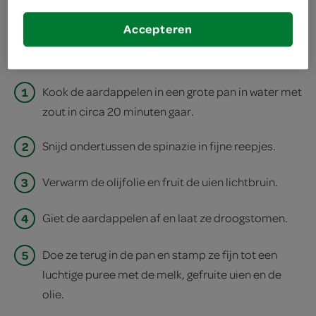
deel op facebook
Accepteren
print recept
1
Kook de aardappelen in een grote pan in water met
zout in circa 20 minuten gaar.
2
Snijd ondertussen de spinazie in fijne reepjes.
3
Verwarm de olijfolie en fruit de uien lichtbruin.
4
Giet de aardappelen af en laat ze droogstomen.
5
Doe ze terug in de pan en stamp ze fijn tot een
luchtige puree met de melk, gefruite uien en de
olie.