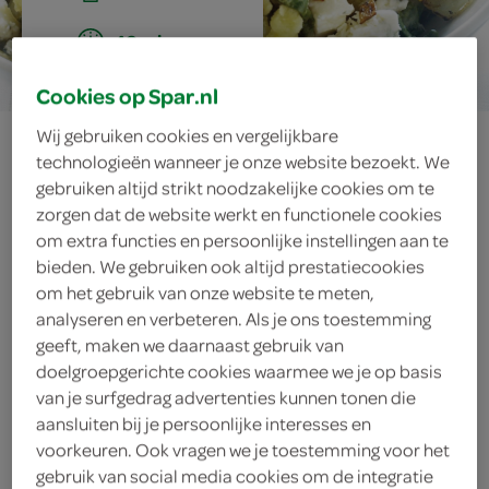
40 min.
Cookies op Spar.nl
stamppot met
Wij gebruiken cookies en vergelijkbare
technologieën wanneer je onze website bezoekt. We
gebruiken altijd strikt noodzakelijke cookies om te
rauwe spinazie en
zorgen dat de website werkt en functionele cookies
om extra functies en persoonlijke instellingen aan te
blauwe kaas
bieden. We gebruiken ook altijd prestatiecookies
om het gebruik van onze website te meten,
analyseren en verbeteren. Als je ons toestemming
geeft, maken we daarnaast gebruik van
ingrediënten
doelgroepgerichte cookies waarmee we je op basis
van je surfgedrag advertenties kunnen tonen die
aansluiten bij je persoonlijke interesses en
voorkeuren. Ook vragen we je toestemming voor het
150 gram blauwe kazen
gebruik van social media cookies om de integratie