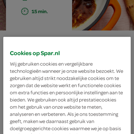
15 min.
sukadelappen
Cookies op Spar.nl
Wij gebruiken cookies en vergelijkbare
ingrediënten
technologieën wanneer je onze website bezoekt. We
gebruiken altijd strikt noodzakelijke cookies om te
zorgen dat de website werkt en functionele cookies
om extra functies en persoonlijke instellingen aan te
1 blaadje laurierblaadje
bieden. We gebruiken ook altijd prestatiecookies
om het gebruik van onze website te meten,
500 milliliter vleesbouillon
analyseren en verbeteren. Als je ons toestemming
geeft, maken we daarnaast gebruik van
25 gram roomboter
doelgroepgerichte cookies waarmee we je op basis