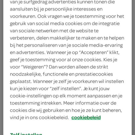
van je surfgedrag advertenties kunnen tonen die
2 eetlepels bloem
aansluiten bij je persoonlijke interesses en
4 sukadelappen
voorkeuren. Ook vragen we je toestemming voor het
gebruik van social media cookies om de integratie
van sociale netwerken met de website te
kies je winkel
verbeteren, delen makkelijker te maken en te helpen
bij het personaliseren van je sociale media-ervaring
en advertenties. Wanneer je op “Accepteren” klikt,
bereiden
geef je toestemming voor al onze cookies. Kies je
voor “Weigeren”? Dan worden alleen de strikt
noodzakelijke, functionele en prestatiecookies
deel op twitter
geplaatst. Wanneer je zelf je voorkeuren wil instellen
kun je kiezen voor “zelf instellen”. Je kunt jouw
deel op facebook
cookie-instellingen op elk moment aanpassen en je
print recept
toestemming intrekken. Meer informatie over de
cookies die wij gebruiken en hoe je ze kunt beheren,
vind je in ons cookiebeleid.
cookiebeleid
1
Dep het vlees droog met keukenpapier en bestrooi
met zout en peper. Strooi de bloem op een bord.
Zelf instellen