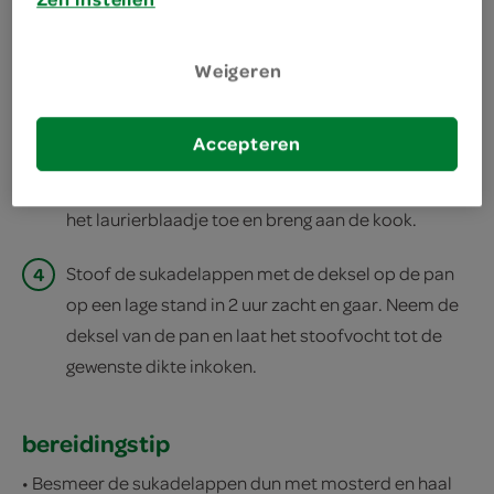
Wentel het vlees aan beide kanten door de bloem.
Weigeren
2
Smelt in een braadpan de boter. Bak de
sukadelappen op een middelhoge stand in 8 min.
aan beide kanten aan.
Accepteren
3
Schenk de bouillon langs de rand in de pan. Voeg
het laurierblaadje toe en breng aan de kook.
4
Stoof de sukadelappen met de deksel op de pan
op een lage stand in 2 uur zacht en gaar. Neem de
deksel van de pan en laat het stoofvocht tot de
gewenste dikte inkoken.
bereidingstip
• Besmeer de sukadelappen dun met mosterd en haal