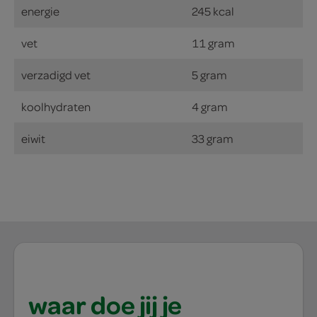
energie
245 kcal
vet
11 gram
verzadigd vet
5 gram
koolhydraten
4 gram
eiwit
33 gram
waar doe jij je