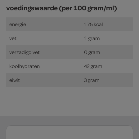
voedingswaarde (per 100 gram/ml)
energie
175 kcal
vet
1 gram
verzadigd vet
0 gram
koolhydraten
42 gram
eiwit
3 gram