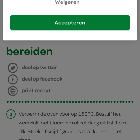
benodigdheden
Weigeren
Accepteren
uitsteekvormpje
bakplaat met bakpapier
bereiden
deel op twitter
deel op facebook
print recept
1
Verwarm de oven voor op 160ºC. Bestuif het
werkvlak met bloem en rol het deeg uit tot 1 cm
dik. Steek of snijd figuurtjes naar keuze uit het
deeg.