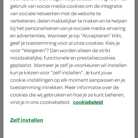
1 eidooier
gebruik van social media cookies om de integratie
van sociale netwerken met de website te
1 theelepel kaneelpoeder
verbeteren, delen makkelijker te maken en te helpen
bij het personaliseren van je sociale media-ervaring
1 eetlepel gestampte muisjes
en advertenties. Wanneer je op “Accepteren” klikt,
geef je toestemming voor al onze cookies. Kies je
1 eetlepel koekkruiden
voor “Weigeren”? Dan worden alleen de strikt
noodzakelijke, functionele en prestatiecookies
1 theelepel bakpoeder
geplaatst. Wanneer je zelf je voorkeuren wil instellen
bloem
kun je kiezen voor “zelf instellen”. Je kunt jouw
cookie-instellingen op elk moment aanpassen en je
250 gram bloem
toestemming intrekken. Meer informatie over de
cookies die wij gebruiken en hoe je ze kunt beheren,
1 eetlepel appelstroop
vind je in ons cookiebeleid.
cookiebeleid
200 milliliter honing
Zelf instellen
kies je winkel