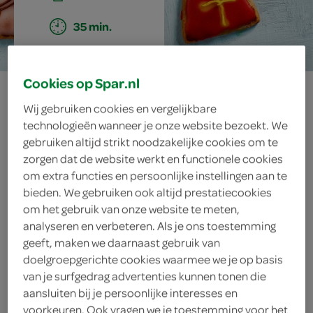
35 min.
Cookies op Spar.nl
taaitaai-figuren
Wij gebruiken cookies en vergelijkbare
technologieën wanneer je onze website bezoekt. We
gebruiken altijd strikt noodzakelijke cookies om te
ingrediënten
zorgen dat de website werkt en functionele cookies
om extra functies en persoonlijke instellingen aan te
bieden. We gebruiken ook altijd prestatiecookies
om het gebruik van onze website te meten,
sprinkels, gebaksdecoratie
analyseren en verbeteren. Als je ons toestemming
geeft, maken we daarnaast gebruik van
glazuurstift
doelgroepgerichte cookies waarmee we je op basis
van je surfgedrag advertenties kunnen tonen die
2 zakjes glazuur
aansluiten bij je persoonlijke interesses en
voorkeuren. Ook vragen we je toestemming voor het