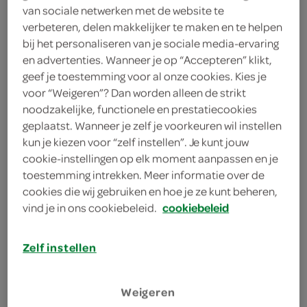
12 taco's
van sociale netwerken met de website te
verbeteren, delen makkelijker te maken en te helpen
2 eetlepels platte peterselie
bij het personaliseren van je sociale media-ervaring
en advertenties. Wanneer je op “Accepteren” klikt,
2 limoenen
geef je toestemming voor al onze cookies. Kies je
voor “Weigeren”? Dan worden alleen de strikt
8 gedroogde tomaten op olie
noodzakelijke, functionele en prestatiecookies
geplaatst. Wanneer je zelf je voorkeuren wil instellen
600 gram mais
kun je kiezen voor “zelf instellen”. Je kunt jouw
cookie-instellingen op elk moment aanpassen en je
500 gram courgettes
toestemming intrekken. Meer informatie over de
cookies die wij gebruiken en hoe je ze kunt beheren,
2 groene pepers
vind je in ons cookiebeleid.
cookiebeleid
2 uien
Zelf instellen
4 teentjes knoflook
100 milliliter olijfolie
Weigeren
kies je winkel