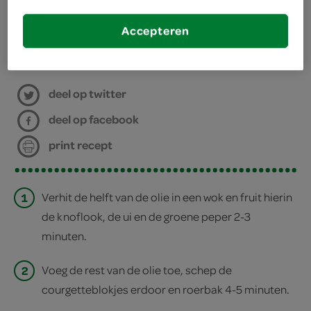
Accepteren
bereiden
deel op twitter
deel op facebook
print recept
1
Verhit de helft van de olie in een wok en fruit hierin
de knoflook, de ui en de groene peper 2-3
minuten.
2
Voeg de rest van de olie toe, schep de
courgetteblokjes erdoor en roerbak 4-5 minuten.