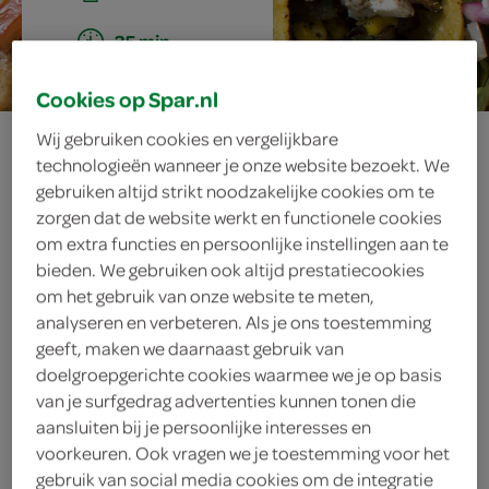
35 min.
Cookies op Spar.nl
taco's met mais
Wij gebruiken cookies en vergelijkbare
technologieën wanneer je onze website bezoekt. We
en mozzarella
gebruiken altijd strikt noodzakelijke cookies om te
zorgen dat de website werkt en functionele cookies
om extra functies en persoonlijke instellingen aan te
bieden. We gebruiken ook altijd prestatiecookies
ingrediënten
om het gebruik van onze website te meten,
analyseren en verbeteren. Als je ons toestemming
geeft, maken we daarnaast gebruik van
doelgroepgerichte cookies waarmee we je op basis
van je surfgedrag advertenties kunnen tonen die
400 gram mozzarella
aansluiten bij je persoonlijke interesses en
400 gram mozzarella
voorkeuren. Ook vragen we je toestemming voor het
gebruik van social media cookies om de integratie