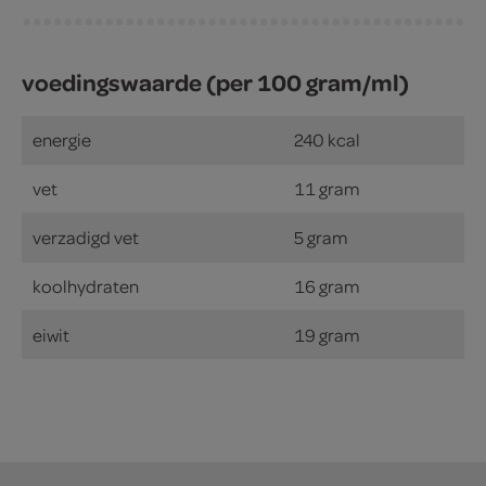
voedingswaarde (per 100 gram/ml)
energie
240 kcal
vet
11 gram
verzadigd vet
5 gram
koolhydraten
16 gram
eiwit
19 gram