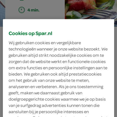
4 min.
tandoorikip van
Cookies op Spar.nl
Wij gebruiken cookies en vergelijkbare
de bbq
technologieën wanneer je onze website bezoekt. We
gebruiken altijd strikt noodzakelijke cookies om te
zorgen dat de website werkt en functionele cookies
om extra functies en persoonlijke instellingen aan te
ingrediënten
bieden. We gebruiken ook altijd prestatiecookies
om het gebruik van onze website te meten,
analyseren en verbeteren. Als je ons toestemming
geeft, maken we daarnaast gebruik van
1 limoen
doelgroepgerichte cookies waarmee we je op basis
van je surfgedrag advertenties kunnen tonen die
15 gram koriander
aansluiten bij je persoonlijke interesses en