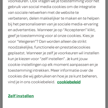
voorkeuren. Ook vragen we je toestemming voor het
watermeloen
gebruik van social media cookies om de integratie
van sociale netwerken met de website te
1 komkommer
verbeteren, delen makkelijker te maken en te helpen
bij het personaliseren van je sociale media-ervaring
4 kipdijfilets
en advertenties. Wanneer je op “Accepteren” klikt,
geef je toestemming voor al onze cookies. Kies je
2 teentjes knoflook
voor “Weigeren”? Dan worden alleen de strikt
2 eetlepels tandoori masala
noodzakelijke, functionele en prestatiecookies
geplaatst. Wanneer je zelf je voorkeuren wil instellen
200 milliliter Griekse yoghurt
kun je kiezen voor “zelf instellen”. Je kunt jouw
cookie-instellingen op elk moment aanpassen en je
toestemming intrekken. Meer informatie over de
kies je winkel
cookies die wij gebruiken en hoe je ze kunt beheren,
vind je in ons cookiebeleid.
cookiebeleid
benodigdheden
Zelf instellen
barbecue