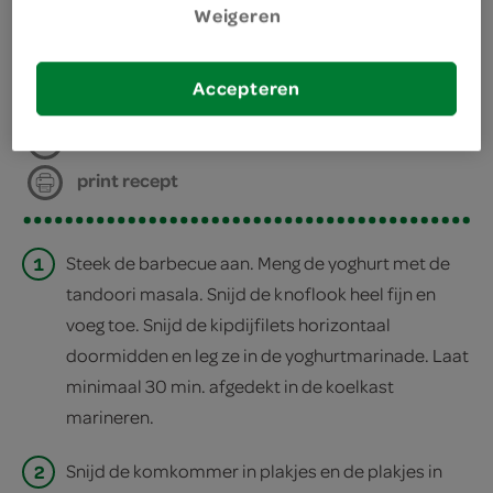
Weigeren
bereiden
Accepteren
deel op twitter
deel op facebook
print recept
1
Steek de barbecue aan. Meng de yoghurt met de
tandoori masala. Snijd de knoflook heel fijn en
voeg toe. Snijd de kipdijfilets horizontaal
doormidden en leg ze in de yoghurtmarinade. Laat
minimaal 30 min. afgedekt in de koelkast
marineren.
2
Snijd de komkommer in plakjes en de plakjes in