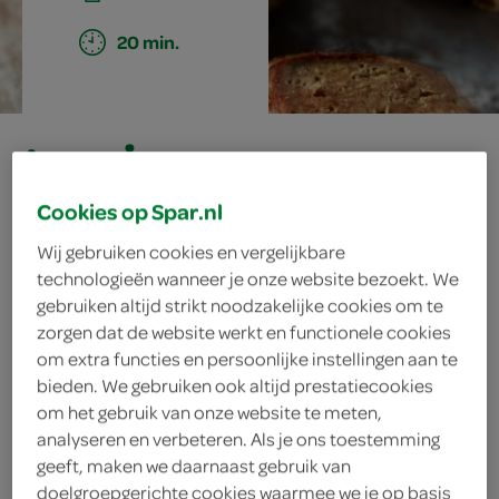
20 min.
terrine
Cookies op Spar.nl
ingrediënten
Wij gebruiken cookies en vergelijkbare
technologieën wanneer je onze website bezoekt. We
gebruiken altijd strikt noodzakelijke cookies om te
zorgen dat de website werkt en functionele cookies
200 gram ontbijtspek
om extra functies en persoonlijke instellingen aan te
bieden. We gebruiken ook altijd prestatiecookies
750 gram half-om-half gehakt
om het gebruik van onze website te meten,
analyseren en verbeteren. Als je ons toestemming
50 gram pistachenoten
geeft, maken we daarnaast gebruik van
doelgroepgerichte cookies waarmee we je op basis