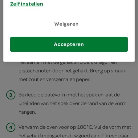
Zelf instellen
print recept
Weigeren
1
Meng het brood met de room en eieren. Laat het
brood in 10 minuten zacht worden.
Accepteren
2
Roer het broodmengsel dan goed door en kneed
het samen met de gehaktkruiden, dragon en
pistachenoten door het gehakt. Breng op smaak
met zout en versgemalen peper.
3
Bekleed de patévorm met het spek en laat de
uiteinden van het spek over de rand van de vorm
hangen.
4
Verwarm de oven voor op 180°C. Vul de vorm met
het gehaktmengsel en duw goed aan. Tik een paar