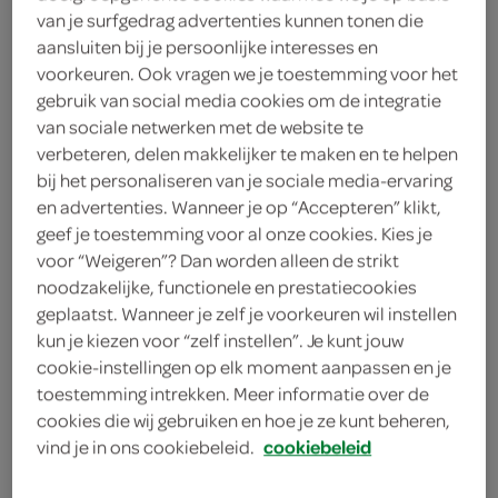
1 eetlepel gedroogde dragon
van je surfgedrag advertenties kunnen tonen die
aansluiten bij je persoonlijke interesses en
2 eetlepels gehaktkruiden
voorkeuren. Ook vragen we je toestemming voor het
gebruik van social media cookies om de integratie
2 eieren
van sociale netwerken met de website te
verbeteren, delen makkelijker te maken en te helpen
100 milliliter slagroom
bij het personaliseren van je sociale media-ervaring
en advertenties. Wanneer je op “Accepteren” klikt,
5 sneeën wit brood
geef je toestemming voor al onze cookies. Kies je
voor “Weigeren”? Dan worden alleen de strikt
kies je winkel
noodzakelijke, functionele en prestatiecookies
geplaatst. Wanneer je zelf je voorkeuren wil instellen
kun je kiezen voor “zelf instellen”. Je kunt jouw
bereiden
cookie-instellingen op elk moment aanpassen en je
toestemming intrekken. Meer informatie over de
cookies die wij gebruiken en hoe je ze kunt beheren,
deel op twitter
vind je in ons cookiebeleid.
cookiebeleid
deel op facebook