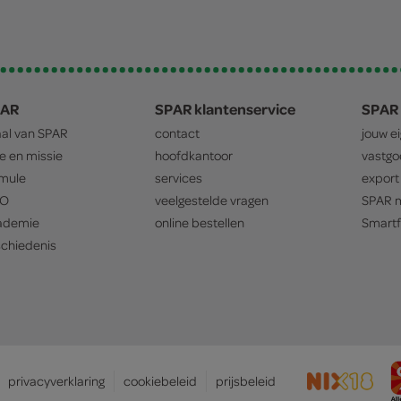
PAR
SPAR klantenservice
SPAR 
aal van
SPAR
contact
jouw e
ie en missie
hoofdkantoor
vastg
mule
services
export
O
veelgestelde vragen
SPAR
m
ademie
online bestellen
Smartf
chiedenis
privacyverklaring
cookiebeleid
prijsbeleid