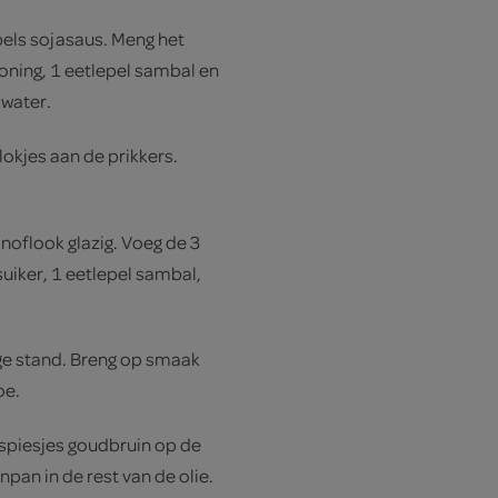
pels sojasaus. Meng het
oning, 1 eetlepel sambal en
 water.
lokjes aan de prikkers.
 knoflook glazig. Voeg de 3
suiker, 1 eetlepel sambal,
ge stand. Breng op smaak
oe.
 spiesjes goudbruin op de
pan in de rest van de olie.