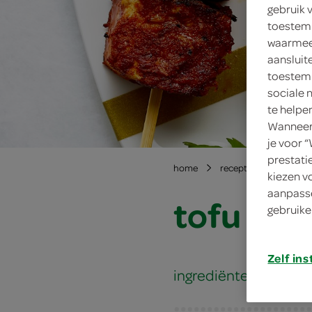
gebruik 
toestemm
waarmee 
aansluit
toestemm
sociale 
te helpe
Wanneer 
je voor 
prestati
home
recepten
tofu sa
kiezen v
aanpasse
tofu sat
gebruike
Zelf ins
ingrediënten