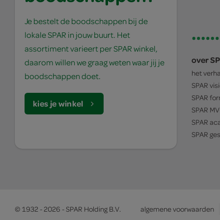
Je bestelt de boodschappen bij de
lokale SPAR in jouw buurt. Het
assortiment varieert per SPAR winkel,
over S
daarom willen we graag weten waar jij je
het verh
boodschappen doet.
SPAR
vis
SPAR
for
kies je winkel
SPAR
MV
SPAR
ac
SPAR
ges
© 1932 - 2026 - SPAR Holding B.V.
algemene voorwaarden