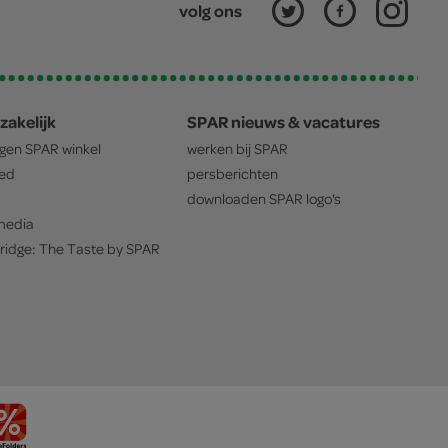
volg ons
zakelijk
SPAR nieuws & vacatures
igen
SPAR
winkel
werken bij
SPAR
oed
persberichten
downloaden
SPAR
logo's
edia
ridge: The Taste by
SPAR