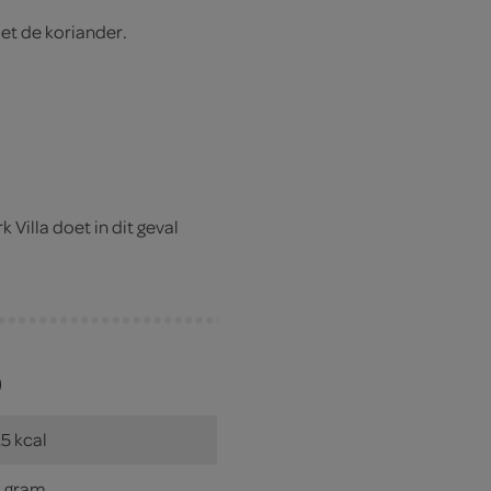
et de koriander.
 Villa doet in dit geval
)
5 kcal
 gram