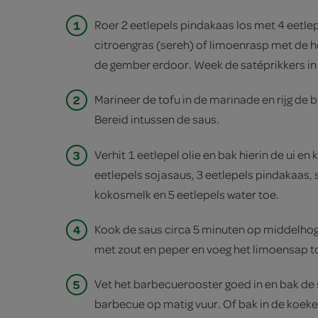
1
Roer 2 eetlepels pindakaas los met 4 eet­le
citroengras (sereh) of limoenrasp met de h
de gember erdoor. Week de satéprikkers in
2
Marineer de tofu in de marinade en rijg de b
Bereid intussen de saus.
3
Verhit 1 eetlepel olie en bak hierin de ui en
eetlepels sojasaus, 3 eetlepels pindakaas, 
kokosmelk en 5 eetlepels water toe.
4
Kook de saus circa 5 minuten op middelho
met zout en peper en voeg het limoensap t
5
Vet het barbecuerooster goed in en bak de
barbecue op matig vuur. Of bak in de koeken