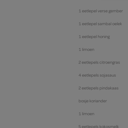
1 eetlepel verse gember
1 eetlepel sambal oelek
1 eetlepel honing
1 limoen
2 eetlepels citroengras
4 eetlepels sojasaus
2 eetlepels pindakaas
bosje koriander
1 limoen
5 eetlepels kokosmelk