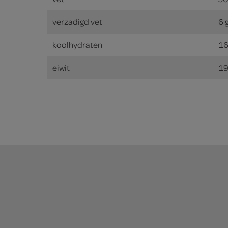
verzadigd vet
6 
koolhydraten
16
eiwit
19