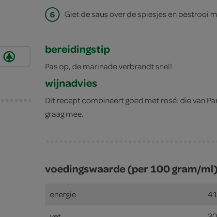
6
Giet de saus over de spiesjes en bestrooi m
uiker
bereidingstip
Pas op, de marinade verbrandt snel!
wijnadvies
Dit recept combineert goed met rosé: die van Park
graag mee.
voedingswaarde (per 100 gram/ml
e
energie
41
vet
30