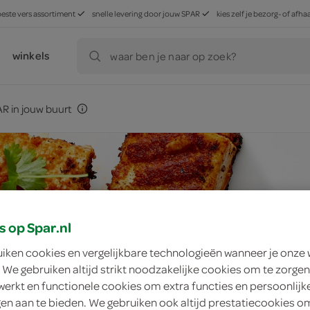
beste vers assortiment
snelle levering door jouw SPAR
kies zelf je bezorg- of af
winkels
waar ben je naar op zoek?
R in jouw buurt
s op Spar.nl
uiken cookies en vergelijkbare technologieën wanneer je onze
 We gebruiken altijd strikt noodzakelijke cookies om te zorgen
werkt en functionele cookies om extra functies en persoonlijk
ngen aan te bieden. We gebruiken ook altijd prestatiecookies o