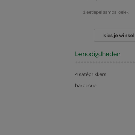
1 eetlepel sambal oelek
1 eetlepel bruine basterds
kies je winkel
3 eetlepels pindakaas
benodigdheden
3 eetlepels sojasaus
1 teentje knoflook
4 satéprikkers
1 ui
barbecue
3 eetlepels kokosolie
3 eetlepels zonnebloemoli
350 gram tofu