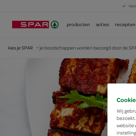
het 
producten
acties
recepten
kies je SPAR
je boodschappen worden bezorgd door de SPA
Cookie
Wij gebr
bezoekt.
website 
instelli