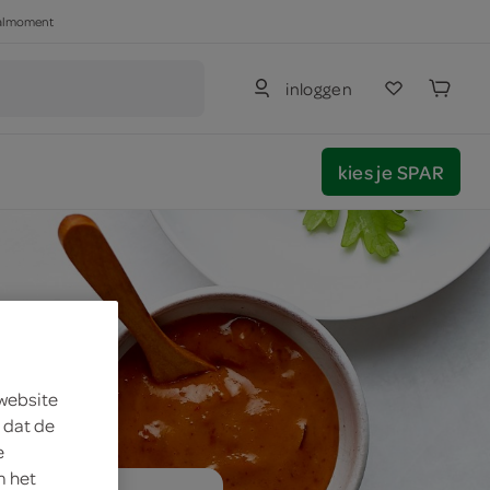
haalmoment
inloggen
kies je SPAR
 website
 dat de
e
m het