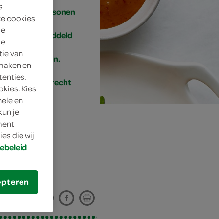
s
4 personen
te cookies
ie
gemiddeld
je
tie van
15 min.
 maken en
tenties.
bijgerecht
okies. Kies
nele en
kun je
oment
es die wij
ebeleid
epteren