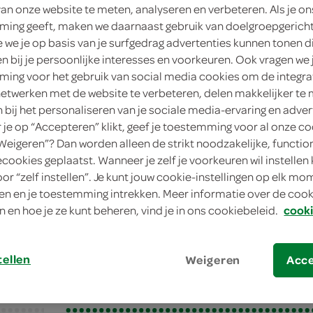
van onze website te meten, analyseren en verbeteren. Als je on
ing geeft, maken we daarnaast gebruik van doelgroepgerich
we je op basis van je surfgedrag advertenties kunnen tonen d
en bij je persoonlijke interesses en voorkeuren. Ook vragen we 
ing voor het gebruik van social media cookies om de integra
netwerken met de website te verbeteren, delen makkelijker te
n bij het personaliseren van je sociale media-ervaring en adver
je op “Accepteren” klikt, geef je toestemming voor al onze co
“Weigeren”? Dan worden alleen de strikt noodzakelijke, functio
ecookies geplaatst. Wanneer je zelf je voorkeuren wil instellen 
té
oor “zelf instellen”. Je kunt jouw cookie-instellingen op elk m
n en je toestemming intrekken. Meer informatie over de cooki
é
n en hoe je ze kunt beheren, vind je in ons cookiebeleid.
cooki
tellen
Weigeren
Acc
bereiden