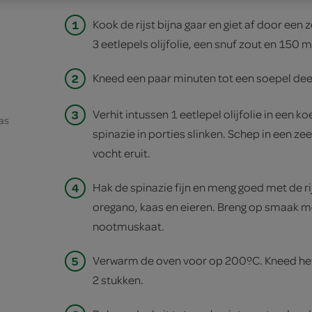
1
Kook de rijst bijna gaar en giet af door een
3 eetlepels olijfolie, een snuf zout en 150 m
2
Kneed een paar minuten tot een soepel deeg.
3
Verhit intussen 1 eetlepel olijfolie in een k
as
spinazie in porties slinken. Schep in een zee
vocht eruit.
4
Hak de spinazie fijn en meng goed met de rij
oregano, kaas en eieren. Breng op smaak m
nootmuskaat.
5
Verwarm de oven voor op 200ºC. Kneed het 
2 stukken.