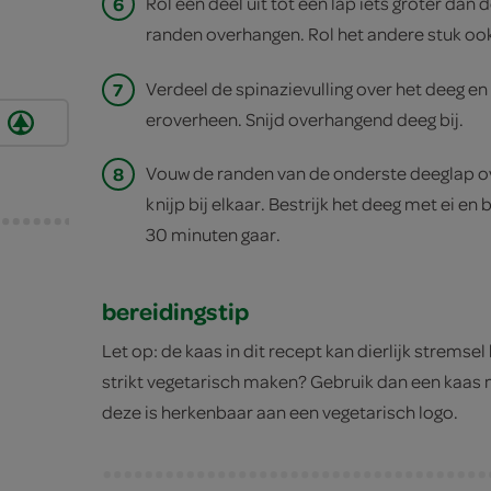
6
Rol een deel uit tot een lap iets groter dan 
randen overhangen. Rol het andere stuk ook 
7
Verdeel de spinazievulling over het deeg en
eroverheen. Snijd overhangend deeg bij.
8
Vouw de randen van de onderste deeglap o
knijp bij elkaar. Bestrijk het deeg met ei en 
30 minuten gaar.
bereidingstip
Let op: de kaas in dit recept kan dierlijk stremsel
strikt vegetarisch maken? Gebruik dan een kaas 
deze is herkenbaar aan een vegetarisch logo.