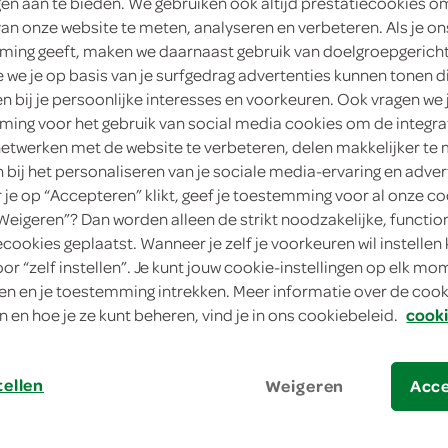
ngen aan te bieden. We gebruiken ook altijd prestatiecookies o
van onze website te meten, analyseren en verbeteren. Als je on
ing geeft, maken we daarnaast gebruik van doelgroepgerich
we je op basis van je surfgedrag advertenties kunnen tonen d
en bij je persoonlijke interesses en voorkeuren. Ook vragen we 
ing voor het gebruik van social media cookies om de integra
netwerken met de website te verbeteren, delen makkelijker te
n bij het personaliseren van je sociale media-ervaring en adver
je op “Accepteren” klikt, geef je toestemming voor al onze co
“Weigeren”? Dan worden alleen de strikt noodzakelijke, functio
ecookies geplaatst. Wanneer je zelf je voorkeuren wil instellen 
erde met spinazie
oor “zelf instellen”. Je kunt jouw cookie-instellingen op elk m
rde met spinazie
n en je toestemming intrekken. Meer informatie over de cooki
n en hoe je ze kunt beheren, vind je in ons cookiebeleid.
cooki
tellen
Weigeren
Acc
bereiden