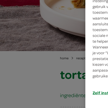
instelli
gebruik 
toestemm
waarmee 
aansluit
toestemm
sociale 
te helpe
Wanneer 
je voor 
prestati
home
recepten
torta v
kiezen v
torta ve
aanpasse
gebruike
Zelf ins
ingrediënten