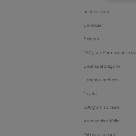
nootmuskaat
1 eidooier
2 eieren
150 gram Parmezaanse ka
1 eetlepel oregano
1 teentje knoflook
1 sjalot
600 gram spinazie
4 eetlepels olijfolie
250 gram bloem