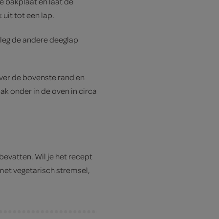
de bakplaat en laat de
uit tot een lap.
 leg de andere deeglap
ver de bovenste rand en
bak onder in de oven in circa
 bevatten. Wil je het recept
met vegetarisch stremsel,