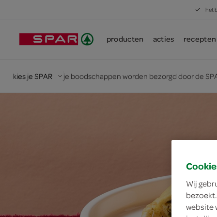
het 
producten
acties
recepten
kies je SPAR
je boodschappen worden bezorgd door de SPA
Cookie
Wij gebr
bezoekt.
website 