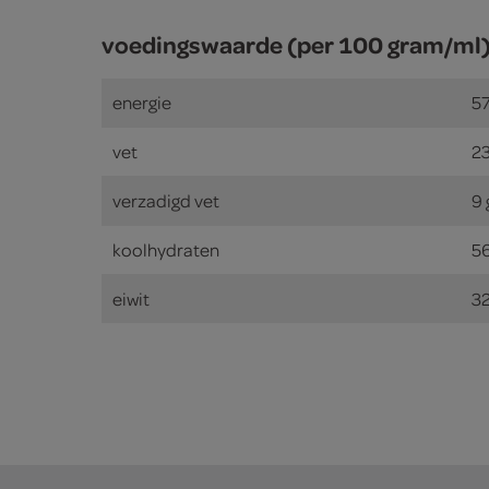
voedingswaarde (per 100 gram/ml
energie
57
vet
2
verzadigd vet
9
koolhydraten
5
eiwit
3