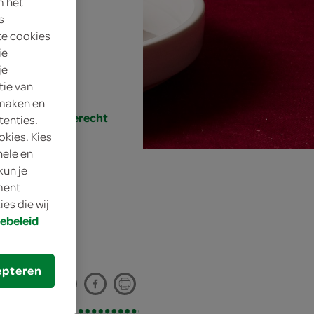
m het
4 personen
s
te cookies
gemiddeld
ie
je
30 min.
tie van
 maken en
lunch, hoofdgerecht
tenties.
okies. Kies
nele en
kun je
oment
es die wij
ebeleid
epteren