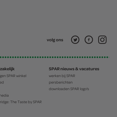
volg ons
zakelijk
SPAR nieuws & vacatures
igen
SPAR
winkel
werken bij
SPAR
oed
persberichten
downloaden
SPAR
logo's
edia
ridge: The Taste by
SPAR