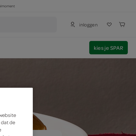
haalmoment
inloggen
kies je SPAR
 website
 dat de
e