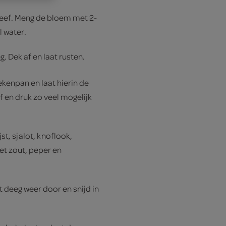
 zeef. Meng de bloem met 2-
l water.
 Dek af en laat rusten.
oekenpan en laat hierin de
f en druk zo veel mogelijk
st, sjalot, knoflook,
et zout, peper en
deeg weer door en snijd in