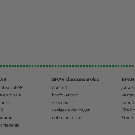
PAR
SPAR klantenservice
SPAR 
aal van
SPAR
contact
jouw e
ie en missie
hoofdkantoor
vastg
mule
services
export
O
veelgestelde vragen
SPAR
m
ademie
online bestellen
Smartf
chiedenis