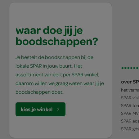
waar doe jij je
boodschappen?
Je bestelt de boodschappen bij de
lokale SPAR in jouw buurt. Het
assortiment varieert per SPAR winkel,
over S
daarom willen we graag weten waar jij je
het verh
boodschappen doet.
SPAR
vis
SPAR
for
kies je winkel
SPAR
MV
SPAR
ac
SPAR
ges