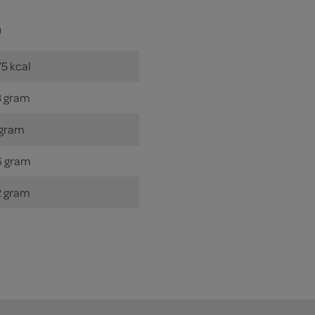
)
5 kcal
3 gram
 gram
6 gram
2 gram