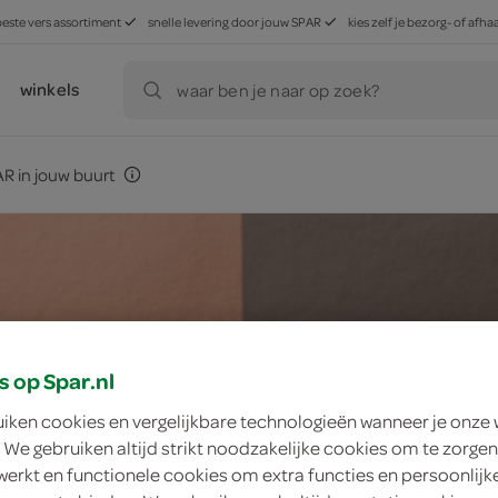
beste vers assortiment
snelle levering door jouw SPAR
kies zelf je bezorg- of af
winkels
waar ben je naar op zoek?
R in jouw buurt
s op Spar.nl
uiken cookies en vergelijkbare technologieën wanneer je onze
 We gebruiken altijd strikt noodzakelijke cookies om te zorgen
werkt en functionele cookies om extra functies en persoonlijk